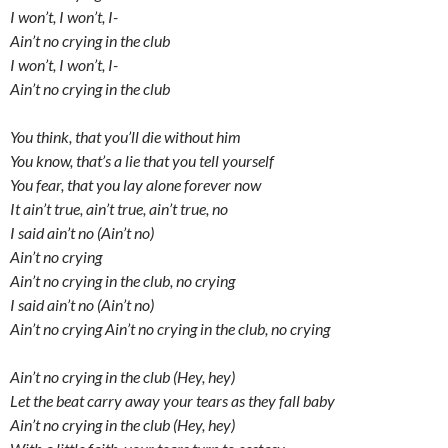
I won’t, I won’t, I-
Ain’t no crying in the club
I won’t, I won’t, I-
Ain’t no crying in the club
You think, that you’ll die without him
You know, that’s a lie that you tell yourself
You fear, that you lay alone forever now
It ain’t true, ain’t true, ain’t true, no
I said ain’t no (Ain’t no)
Ain’t no crying
Ain’t no crying in the club, no crying
I said ain’t no (Ain’t no)
Ain’t no crying Ain’t no crying in the club, no crying
Ain’t no crying in the club (Hey, hey)
Let the beat carry away your tears as they fall baby
Ain’t no crying in the club (Hey, hey)