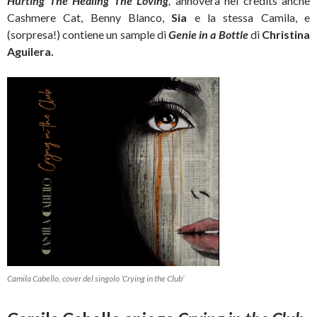
Hurting The Healing The
Loving
,
annovera nei credits anche
Cashmere Cat, Benny Blanco,
Sia
e la stessa Camila, e
(sorpresa!) contiene un sample di
Genie in a Bottle
di
Christina
Aguilera.
Camila Cabello, cover del singolo ‘Crying in the Club’