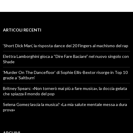
ARTICOLI RECENTI
‘Short Dick Man’, la risposta dance dei 20 Fingers al machismo del rap
Elettra Lamborghini gioca a “Dire Fare Baciare” nel nuovo singolo con
Shade
‘Murder On The Dancefloor’ di Sophie Ellis-Bextor risorge in Top 10
grazie a ‘Saltburn’
Britney Spears: «Non tornerò mai più a fare musica», la doccia gelata
che spiazza il mondo del pop
Selena Gomez lascia la musica? «La mia salute mentale messa a dura
prova»
ARCHIVI