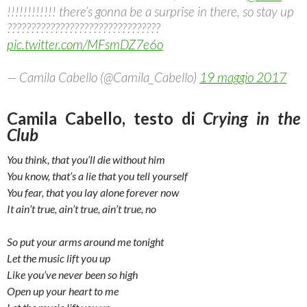
!!!!!!!!!!!! there’s gonna be a surprise in there, so stay up
????????????????????????????????
pic.twitter.com/MFsmDZ7e6o
— Camila Cabello (@Camila_Cabello)
19 maggio 2017
Camila Cabello, testo di
Crying in the
Club
You think, that you’ll die without him
You know, that’s a lie that you tell yourself
You fear, that you lay alone forever now
It ain’t true, ain’t true, ain’t true, no
So put your arms around me tonight
Let the music lift you up
Like you’ve never been so high
Open up your heart to me