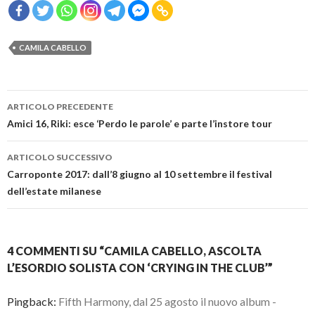
CAMILA CABELLO
Navigazione
ARTICOLO PRECEDENTE
articolo
Amici 16, Riki: esce ‘Perdo le parole’ e parte l’instore tour
ARTICOLO SUCCESSIVO
Carroponte 2017: dall’8 giugno al 10 settembre il festival
dell’estate milanese
4 COMMENTI SU “CAMILA CABELLO, ASCOLTA
L’ESORDIO SOLISTA CON ‘CRYING IN THE CLUB’”
Pingback:
Fifth Harmony, dal 25 agosto il nuovo album -