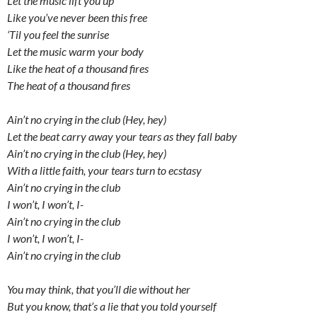
Let the music lift you up
Like you’ve never been this free
‘Til you feel the sunrise
Let the music warm your body
Like the heat of a thousand fires
The heat of a thousand fires
Ain’t no crying in the club (Hey, hey)
Let the beat carry away your tears as they fall baby
Ain’t no crying in the club (Hey, hey)
With a little faith, your tears turn to ecstasy
Ain’t no crying in the club
I won’t, I won’t, I-
Ain’t no crying in the club
I won’t, I won’t, I-
Ain’t no crying in the club
You may think, that you’ll die without her
But you know, that’s a lie that you told yourself