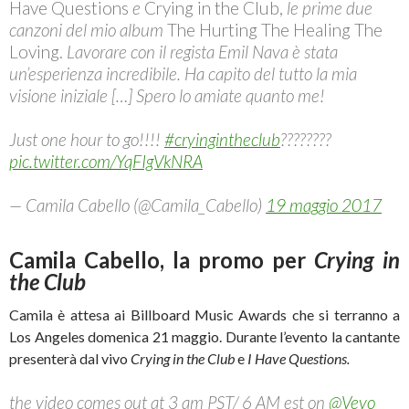
Have Questions
e
Crying in the Club,
le prime due
canzoni del mio album
The Hurting The Healing The
Loving.
Lavorare con il regista Emil Nava è stata
un’esperienza incredibile. Ha capito del tutto la mia
visione iniziale […] Spero lo amiate quanto me!
Just one hour to go!!!!
#cryingintheclub
????????
pic.twitter.com/YqFIgVkNRA
— Camila Cabello (@Camila_Cabello)
19 maggio 2017
Camila Cabello, la promo per
Crying in
the Club
Camila è attesa ai Billboard Music Awards che si terranno a
Los Angeles domenica 21 maggio. Durante l’evento la cantante
presenterà dal vivo
Crying in the Club
e
I Have Questions.
the video comes out at 3 am PST/ 6 AM est on
@Vevo