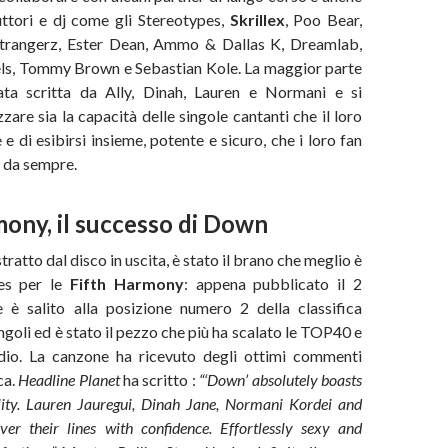
ttori e dj come gli Stereotypes,
Skrillex
, Poo Bear,
trangerz, Ester Dean, Ammo & Dallas K, Dreamlab,
s, Tommy Brown e Sebastian Kole. La maggior parte
ata scritta da Ally, Dinah, Lauren e Normani e si
are sia la capacità delle singole cantanti che il loro
e di esibirsi insieme, potente e sicuro, che i loro fan
 da sempre.
ony, il successo di Down
tratto dal disco in uscita, è stato il brano che meglio è
es per le
Fifth Harmony
: appena pubblicato il 2
 è salito alla posizione numero 2 della classifica
ngoli ed è stato il pezzo che più ha scalato le TOP40 e
dio. La canzone ha ricevuto degli ottimi commenti
ca.
Headline Planet
ha scritto :
“‘Down’ absolutely boasts
lity. Lauren Jauregui, Dinah Jane, Normani Kordei and
ver their lines with confidence. Effortlessly sexy and