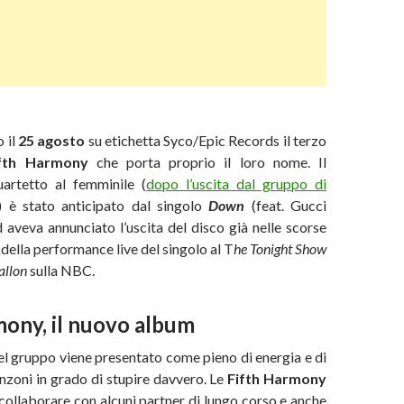
 il
25 agosto
su etichetta Syco/Epic Records il terzo
ifth
Harmony
che porta proprio il loro nome. Il
artetto al femminile (
dopo l’uscita dal gruppo di
) è stato anticipato dal singolo
Down
(feat. Gucci
aveva annunciato l’uscita del disco già nelle scorse
 della performance live del singolo al T
he Tonight Show
allon
sulla NBC.
mony, il nuovo album
el gruppo viene presentato come pieno di energia e di
anzoni in grado di stupire davvero. Le
Fifth Harmony
collaborare con alcuni partner di lungo corso e anche