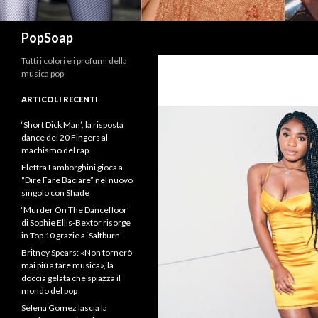
Cerca
PopSoap
Tutti i colori e i profumi della
musica pop
ARTICOLI RECENTI
‘Short Dick Man’, la risposta
dance dei 20 Fingers al
machismo del rap
Elettra Lamborghini gioca a
“Dire Fare Baciare” nel nuovo
singolo con Shade
‘Murder On The Dancefloor’
di Sophie Ellis-Bextor risorge
in Top 10 grazie a ‘Saltburn’
Britney Spears: «Non tornerò
mai più a fare musica», la
doccia gelata che spiazza il
mondo del pop
Selena Gomez lascia la