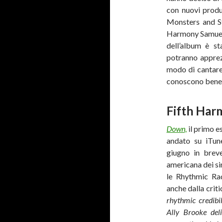
con nuovi produ
Monsters and S
Harmony Samuel
dell’album è st
potranno apprezz
modo di cantare 
conoscono bene
Fifth Harm
Down,
il primo es
andato su iTun
giugno in breve
americana dei si
le Rhythmic Ra
anche dalla criti
rhythmic credibi
Ally Brooke deli