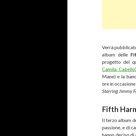
Verrà pubblicato
album delle
F
progetto del qu
Camila Cabello
Mane) e la band 
ore in occasione
Starring Jimmy F
Fifth Har
Il terzo album d
passione, e di c
hanno deciso di 