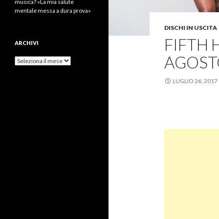
musica? «La mia salute
mentale messa a dura prova»
DISCHI IN USCITA
FIFTH 
ARCHIVI
AGOST
Archivi
LUGLIO 26, 2017