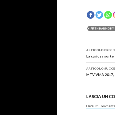
FIFTH HARMONY
Navigazi
ARTICOLO PRECE
articolo
La curiosa sorte 
ARTICOLO SUCCE
MTV VMA 2017, le
LASCIA UN 
Default Comments