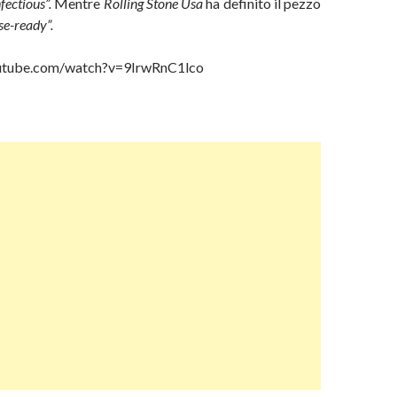
fectious”.
Mentre
Rolling Stone Usa
ha definito il pezzo
se-ready”.
utube.com/watch?v=9IrwRnC1lco