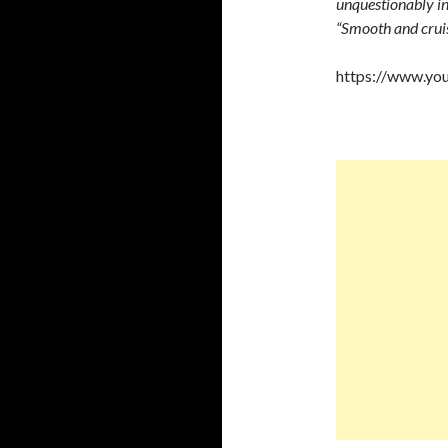
unquestionably in
“Smooth and crui
https://www.yo