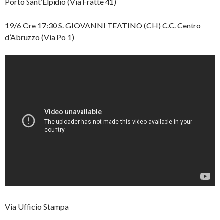
Porto Sant’Elpidio (Via Fratte 41)
19/6 Ore 17:30 S. GIOVANNI TEATINO (CH) C.C. Centro
d’Abruzzo (Via Po 1)
Via Ufficio Stampa