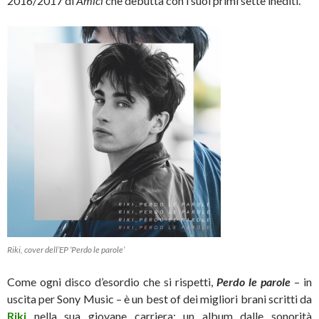
2016/2017 di
Amici
che debutta con i suoi primi sette inediti.
Riki, cover dell’EP ‘Perdo le parole’
Come ogni disco d’esordio che si rispetti,
Perdo le parole
– in
uscita per Sony Music – è un best of dei migliori brani scritti da
Riki
nella sua giovane carriera; un album dalle sonorità