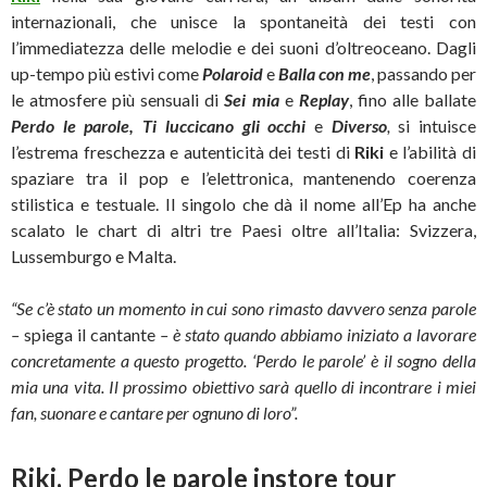
internazionali, che unisce la spontaneità dei testi con
l’immediatezza delle melodie e dei suoni d’oltreoceano. Dagli
up-tempo più estivi come
Polaroid
e
Balla con me
, passando per
le atmosfere più sensuali di
Sei mia
e
Replay
, fino alle ballate
P
erdo le parole, Ti luccicano gli occhi
e
Diverso
,
si intuisce
l’estrema freschezza e autenticità dei testi di
Riki
e l’abilità di
spaziare tra il pop e l’elettronica, mantenendo coerenza
stilistica e testuale. Il singolo che dà il nome all’Ep ha anche
scalato le chart di altri tre Paesi oltre all’Italia: Svizzera,
Lussemburgo e Malta.
“Se c’è stato un momento in cui sono rimasto davvero senza parole
–
spiega il cantante
– è stato quando abbiamo iniziato a lavorare
concretamente a questo progetto. ‘Perdo le parole’ è il sogno della
mia una vita. Il prossimo obiettivo sarà quello di incontrare i miei
fan, suonare e cantare per ognuno di loro”.
Riki, Perdo le parole instore tour