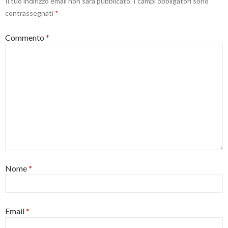
Il tuo indirizzo email non sarà pubblicato.
I campi obbligatori sono
contrassegnati
*
Commento
*
Nome
*
Email
*