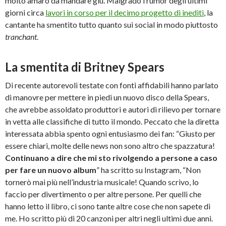
molto amaro da mandare giù. Malgrado i rumor degli ultimi
giorni circa
lavori in corso per il decimo progetto di inediti
, la
cantante ha smentito tutto quanto sui social in modo piuttosto
tranchant
.
La smentita di Britney Spears
Di recente autorevoli testate con fonti affidabili hanno parlato
di manovre per mettere in piedi un nuovo disco della Spears,
che avrebbe assoldato produttori e autori di rilievo per tornare
in vetta alle classifiche di tutto il mondo. Peccato che la diretta
interessata abbia spento ogni entusiasmo dei fan: “Giusto per
essere chiari, molte delle news non sono altro che spazzatura!
Continuano a dire che mi sto rivolgendo a persone a caso
per fare un nuovo album
” ha scritto su Instagram, “Non
tornerò mai più nell’industria musicale! Quando scrivo, lo
faccio per divertimento o per altre persone. Per quelli che
hanno letto il libro, ci sono tante altre cose che non sapete di
me. Ho scritto più di 20 canzoni per altri negli ultimi due anni.