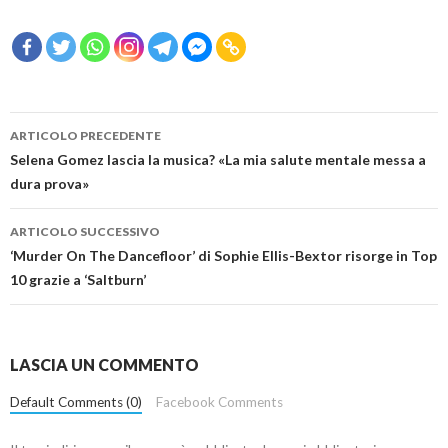
Navigazione
ARTICOLO PRECEDENTE
articolo
Selena Gomez lascia la musica? «La mia salute mentale messa a
dura prova»
ARTICOLO SUCCESSIVO
‘Murder On The Dancefloor’ di Sophie Ellis-Bextor risorge in Top
10 grazie a ‘Saltburn’
LASCIA UN COMMENTO
Default Comments (0)
Facebook Comments