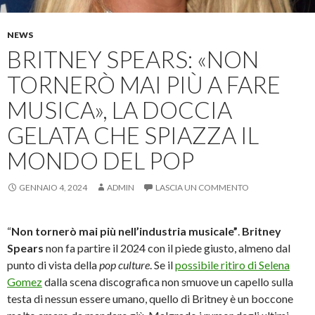
NEWS
BRITNEY SPEARS: «NON
TORNERÒ MAI PIÙ A FARE
MUSICA», LA DOCCIA
GELATA CHE SPIAZZA IL
MONDO DEL POP
GENNAIO 4, 2024
ADMIN
LASCIA UN COMMENTO
“
Non tornerò mai più nell’industria musicale”
.
Britney
Spears
non fa partire il 2024 con il piede giusto, almeno dal
punto di vista della
pop culture
. Se il
possibile ritiro di Selena
Gomez
dalla scena discografica non smuove un capello sulla
testa di nessun essere umano, quello di Britney è un boccone