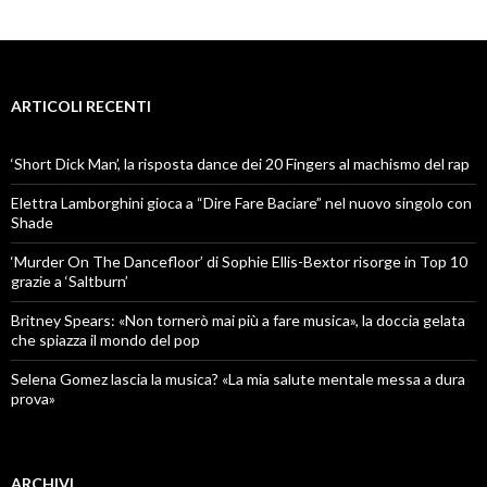
ARTICOLI RECENTI
‘Short Dick Man’, la risposta dance dei 20 Fingers al machismo del rap
Elettra Lamborghini gioca a “Dire Fare Baciare” nel nuovo singolo con
Shade
‘Murder On The Dancefloor’ di Sophie Ellis-Bextor risorge in Top 10
grazie a ‘Saltburn’
Britney Spears: «Non tornerò mai più a fare musica», la doccia gelata
che spiazza il mondo del pop
Selena Gomez lascia la musica? «La mia salute mentale messa a dura
prova»
ARCHIVI