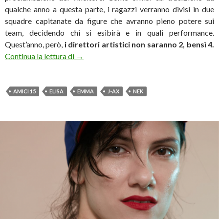
qualche anno a questa parte, i ragazzi verranno divisi in due
squadre capitanate da figure che avranno pieno potere sui
team, decidendo chi si esibirà e in quali performance.
Quest’anno, però,
i direttori artistici non saranno 2, bensì 4.
Amici 15: svelati i direttori artistici del sera
Continua la lettura di
→
AMICI 15
ELISA
EMMA
J-AX
NEK