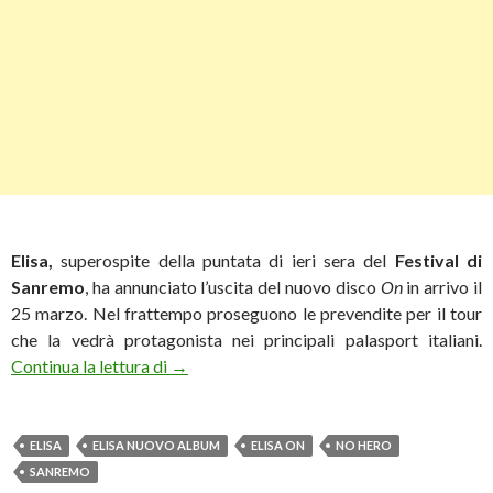
Elisa,
superospite della puntata di ieri sera del
Festival di
Sanremo
, ha annunciato l’uscita del nuovo disco
On
in arrivo il
25 marzo. Nel frattempo proseguono le prevendite per il tour
che la vedrà protagonista nei principali palasport italiani.
Elisa a Sanremo annuncia “On” per il 25 ma
Continua la lettura di
→
ELISA
ELISA NUOVO ALBUM
ELISA ON
NO HERO
SANREMO