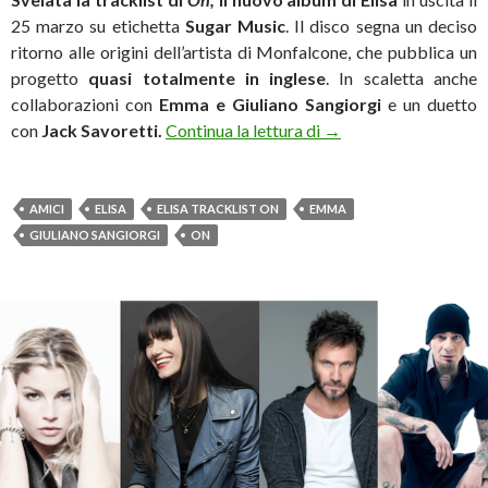
25 marzo su etichetta
Sugar Music
. Il disco segna un deciso
ritorno alle origini dell’artista di Monfalcone, che pubblica un
progetto
quasi totalmente in inglese
. In scaletta anche
collaborazioni con
Emma e Giuliano Sangiorgi
e un duetto
Elisa: anche Emma e S
con
Jack Savoretti.
Continua la lettura di
→
AMICI
ELISA
ELISA TRACKLIST ON
EMMA
GIULIANO SANGIORGI
ON