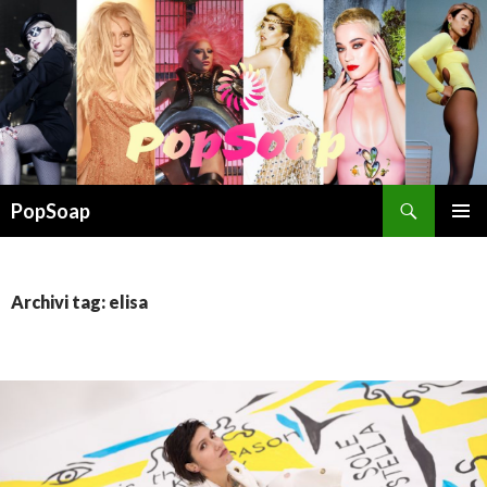
Cerca
PopSoap
VAI
MENU
AL
PRINCI
CONTENUTO
Archivi tag: elisa