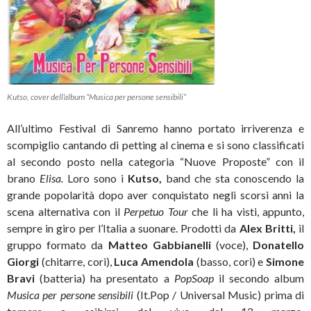
Kutso, cover dell’album “Musica per persone sensibili”
All’ultimo Festival di Sanremo hanno portato irriverenza e
scompiglio cantando di petting al cinema e si sono classificati
al secondo posto nella categoria “Nuove Proposte” con il
brano
Elisa.
Loro sono i
Kutso,
band che sta conoscendo la
grande popolarità dopo aver conquistato negli scorsi anni la
scena alternativa con il
Perpetuo Tour
che li ha visti, appunto,
sempre in giro per l’Italia a suonare. Prodotti da
Alex Britti,
il
gruppo formato da
Matteo Gabbianelli
(voce),
Donatello
Giorgi
(chitarre, cori),
Luca Amendola
(basso, cori) e
Simone
Bravi
(batteria) ha presentato a
PopSoap
il secondo album
Musica per persone sensibili
(It.Pop / Universal Music) prima di