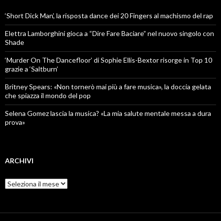
‘Short Dick Man’, la risposta dance dei 20 Fingers al machismo del rap
Elettra Lamborghini gioca a “Dire Fare Baciare” nel nuovo singolo con
Shade
‘Murder On The Dancefloor’ di Sophie Ellis-Bextor risorge in Top 10
grazie a ‘Saltburn’
Britney Spears: «Non tornerò mai più a fare musica», la doccia gelata
che spiazza il mondo del pop
Selena Gomez lascia la musica? «La mia salute mentale messa a dura
prova»
ARCHIVI
Archivi