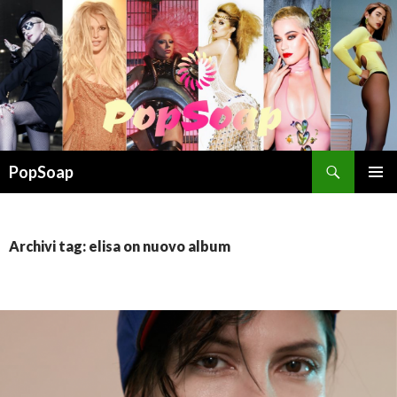
Cerca
PopSoap
VAI
MENU
AL
PRINCI
CONTENUTO
Archivi tag: elisa on nuovo album