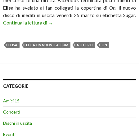
Nel corso di una diretta Facebook terminata pochi minuti fa
Elisa
ha svelato ai fan collegati la copertina di
On,
il nuovo
disco di inediti in uscita venerdì 25 marzo su etichetta Sugar.
Elisa svela la copertina di “On”
Continua la lettura di
→
ELISA
ELISA ON NUOVO ALBUM
NO HERO
ON
CATEGORIE
Amici 15
Concerti
Dischi in uscita
Eventi