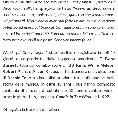
album di studio intitolato
Wonderful Crazy Night.
“Questo è un
disco rock’n’roll”,
ha spiegato l’artista.
“Volevo un disco dove si
sentisse la chitarra, qualcosa di gioioso, qualcosa che si può suonare
nei palazzetti. Non credo di aver mai fatto un album così divertente
uptempo ed energico! Spacca!
Con questo album sono tornato ad
essere l’Elton degli anni ’70. Sono ad un punto della mia vita in cui
tutto sta trovando il suo posto. Sono veramente felice!”.
Wonderful Crazy Night
è stato scritto e registrato in soli 17
giorni e co-prodotto dalla leggenda americana
T Bone
Burnett
(storico collaboratore di
BB King, Willie Nelson,
Robert Plant e Alison Krauss
). I testi, ancora una volta, sono
di
Bernie Taupin
. Una collaborazione tra le più longeve nella
storia della musica. In oltre 48 anni i due hanno composto
centinaia di canzoni, di cui almeno 50 sono diventate vere e
proprie global hits, compresa
Candle In The Wind,
del 1997.
Di seguito la tracklist dell’album: