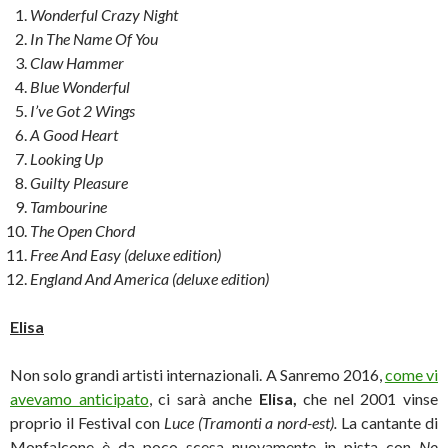
Wonderful Crazy Night
In The Name Of You
Claw Hammer
Blue Wonderful
I’ve Got 2 Wings
A Good Heart
Looking Up
Guilty Pleasure
Tambourine
The Open Chord
Free And Easy (deluxe edition)
England And America (deluxe edition)
Elisa
Non solo grandi artisti internazionali. A Sanremo 2016,
come vi
avevamo anticipato
, ci sarà anche
Elisa,
che nel 2001 vinse
proprio il Festival con
Luce (Tramonti a nord-est).
La cantante di
Monfalcone è da poco scesa nuovamente in pista con
No