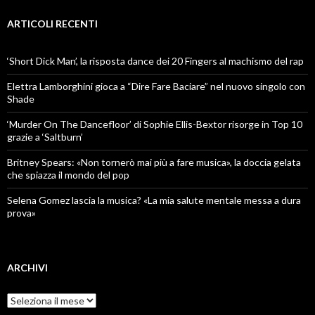
ARTICOLI RECENTI
‘Short Dick Man’, la risposta dance dei 20 Fingers al machismo del rap
Elettra Lamborghini gioca a “Dire Fare Baciare” nel nuovo singolo con
Shade
‘Murder On The Dancefloor’ di Sophie Ellis-Bextor risorge in Top 10
grazie a ‘Saltburn’
Britney Spears: «Non tornerò mai più a fare musica», la doccia gelata
che spiazza il mondo del pop
Selena Gomez lascia la musica? «La mia salute mentale messa a dura
prova»
ARCHIVI
Archivi