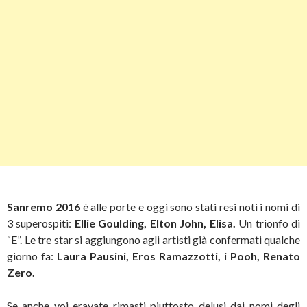
Sanremo 2016
è alle porte e oggi sono stati resi noti i nomi di
3 superospiti:
Ellie Goulding, Elton John, Elisa.
Un trionfo di
“E”. Le tre star si aggiungono agli artisti già confermati qualche
giorno fa:
Laura Pausini, Eros Ramazzotti, i Pooh, Renato
Zero.
Se anche voi eravate rimasti piuttosto delusi dai nomi degli