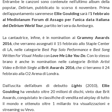
Entrambe le canzoni sono contenute nell’ultimo album della
popstar,
Delirium,
pubblicato lo scorso 6 novembre. Prima
dell’appuntamento sanremese
Ellie Goulding
sarà l’
1 febbraio
al Mediolanum Forum di Assago per l’unica data italiana
del
Delirium World Tour
,
partito ieri sera da Amburgo.
La cantautrice, infine, è in nomination ai
Grammy Awards
2016
, che verranno assegnati il 15 febbraio allo Staple Center
di LA, nelle categorie
Best Pop Solo Performance
e
Best Song
Written For Visual Media
con
Love Me Like You Do
. Con lo stesso
brano è anche in nomination nelle categorie
British Artist
Video
e
British Single
ai
Brit Awards 2016
, che si terranno il 24
febbraio alla O2 Arena di Londra.
Dall’uscita dell’album di debutto
Lights
(2010),
Ellie
Goulding
ha venduto oltre 20 milioni di dischi, vinto due Brit
Awards, conquistato le classifiche di vendita ed airplay di tutto
il mondo e ottenuto oltre 1 miliardo tra visualizzazioni e
streaming su Vevo.