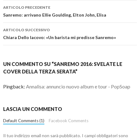
Navigazione
ARTICOLO PRECEDENTE
articolo
Sanremo: arrivano Ellie Goulding, Elton John, Elisa
ARTICOLO SUCCESSIVO
Chiara Dello Iacovo: «Un barista mi predisse Sanremo»
UN COMMENTO SU “SANREMO 2016: SVELATE LE
COVER DELLA TERZA SERATA”
Pingback:
Annalisa: annuncio nuovo album e tour - PopSoap
LASCIA UN COMMENTO
Default Comments (1)
Facebook Comments
Il tuo indirizzo email non sarà pubblicato.
I campi obbligatori sono