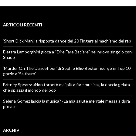
ARTICOLI RECENTI
‘Short Dick Man’, la risposta dance dei 20 Fingers al machismo del rap
Elettra Lamborghini gioca a “Dire Fare Baciare” nel nuovo singolo con
Shade
‘Murder On The Dancefloor’ di Sophie Ellis-Bextor risorge in Top 10
grazie a ‘Saltburn’
Britney Spears: «Non tornerò mai più a fare musica», la doccia gelata
che spiazza il mondo del pop
Selena Gomez lascia la musica? «La mia salute mentale messa a dura
prova»
ARCHIVI