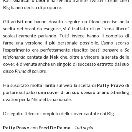
Rai1
Giancarlo Leone
ha svelato tramite Twitter i brani che i
Big hanno deciso di proporre.
Gli artisti non hanno dovuto seguire un filone preciso nella
scelta dei brani da eseguire, si è trattato di un “tema libero”
scolasticamente parlando. Tutti invece hanno il compito di
farne una versione il più personale possibile. L’anno scorso
l’esperimento era perfettamente riuscito: basti pensare a
Se
telefonando
cantata da
Nek
che, oltre a vincere la serata delle
cover, è divenuta anche un singolo di successo estratto dal suo
disco
Prima di parlare.
Ha suscitato molta ilarità sul web la scelta di
Patty Pravo
di
portare sul palco
una cover di un suo stesso brano
. Standing
ovation per la Nicoletta nazionale.
Di seguito l’elenco completo delle cover cantate dai Big.
Patty Pravo
con
Fred De Palma
–
Tutt’al più