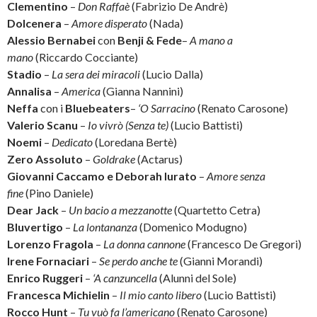
Clementino
–
Don Raffaè
(Fabrizio De Andrè)
Dolcenera
–
Amore disperato
(Nada)
Alessio Bernabei
con
Benji & Fede
–
A mano a
mano
(Riccardo Cocciante)
Stadio
–
La sera dei miracoli
(Lucio Dalla)
Annalisa
–
America
(Gianna Nannini)
Neffa
con i
Bluebeaters
–
‘O Sarracino
(Renato Carosone)
Valerio Scanu
–
Io vivrò (Senza te)
(Lucio Battisti)
Noemi
–
Dedicato
(Loredana Bertè)
Zero Assoluto
–
Goldrake
(Actarus)
Giovanni Caccamo e Deborah Iurato
–
Amore senza
fine
(Pino Daniele)
Dear Jack
–
Un bacio a mezzanotte
(Quartetto Cetra)
Bluvertigo
–
La lontananza
(Domenico Modugno)
Lorenzo Fragola
–
La donna cannone
(Francesco De Gregori)
Irene Fornaciari
–
Se perdo anche te
(Gianni Morandi)
Enrico Ruggeri
–
‘A canzuncella
(Alunni del Sole)
Francesca Michielin
–
Il mio canto libero
(Lucio Battisti)
Rocco Hunt
–
Tu vuò fa l’americano
(Renato Carosone)