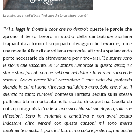
Levante, cover dell’album “Nel caos di stanze stupefacenti”
“Mi si legge in fronte il caos che ho dentro”
: queste le parole che
aprono il terzo lavoro in studio della cantautrice siciliana
trapiantata a Torino. Da qui parte il viaggio che
Levante
, come
una novella Alice di carrolliana memoria, affronta spalancando
porte necessarie da attraversare per ritrovarsi.
“Le stanze sono
le storie che racconto, le 12 stanze rumorose di questo disco; 12
storie stupefacenti perché, sebbene nel dolore, la vita mi sorprende
sempre. Avevo necessità di raccontare il caos nato dal profondo
silenzio in cui mi sono ritrovata nell’ultimo anno. Solo che, si sa, il
silenzio fa tanto rumore”
confessa l’artista seduta sulla stessa
poltrona blu immortalata nello scatto di copertina. Quella da
cui la protagonista
“
cade su uno specchio, sul suo doppio, sulle sue
riflessioni. Sono in mutande e canottiera e non avrei potuto
indossare altro perché con queste canzoni mi sono messa
totalmente a nudo. E poi c’è il blu: il mio colore preferito, ma anche