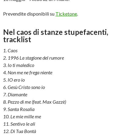
Prevendite disponibili su
Ticketone
.
Nel caos di stanze stupefacenti,
tracklist
1.
Caos
2. 1996 La stagione del rumore
3. Io ti maledico
4. Non me ne frega niente
5. IO ero io
6. Gesù Cristo sono io
7. Diamante
8. Pezzo di me (feat. Max Gazzè)
9. Santa Rosalia
10. Le mie mille me
11. Sentivo le ali
12. Di Tua Bontà