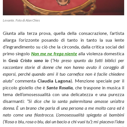
Levante. Foto di Alan Chies
Giunta alla terza prova, quella della consacrazione, l’artista
allarga l’orizzonte posando di tanto in tanto la sua lente
d’ingrandimento su ciò che la circonda, dalla critica social del
primo singolo
Non me ne frega niente
alla violenza domestica
in
Gesù Cristo sono io
(
“Ho preso spunto da fatti biblici per
raccontare storie di donne che non hanno avuto il coraggio di
esporsi, perché quando ami il tuo carnefice non è facile chiedere
aiuto”
commenta
Claudia Lagona
). Menzione speciale per il
piccolo gioiello che è
Santa
Rosalia
,
che traspone in musica il
tema dell’omosessualità con una delicatezza e una purezza
disarmanti:
“Si dice che la santa palermitana amasse un’altra
donna. È un brano che
parla di una persona a me molto cara ed è
nato come una filastrocca. L’omosessualità spiegata ai bambini
(‘Rosa o blu, rosa o blu, dai un bacio a chi vuoi tu’): mi piaceva l’idea