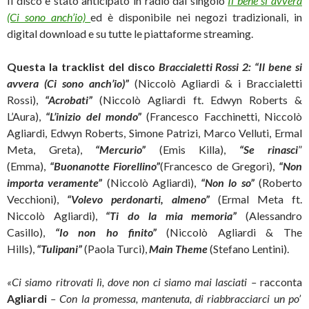
Il disco è stato anticipato in radio dal singolo
I
l bene si avvera
(Ci sono anch’io)
ed è disponibile nei negozi tradizionali, in
digital download e su tutte le piattaforme streaming.
Questa la tracklist del disco
Braccialetti Rossi 2:
“Il bene si
avvera (Ci sono anch’io)”
(Niccolò Agliardi & i Braccialetti
Rossi),
“Acrobati”
(Niccolò Agliardi ft. Edwyn Roberts &
L’Aura),
“L’inizio del mondo”
(Francesco Facchinetti, Niccolò
Agliardi, Edwyn Roberts, Simone Patrizi, Marco Velluti, Ermal
Meta, Greta),
“Mercurio”
(Emis Killa),
“
Se rinasci
”
(Emma),
“Buonanotte Fiorellino”
(Francesco de Gregori),
“
Non
importa veramente”
(Niccolò Agliardi),
“Non lo so”
(Roberto
Vecchioni),
“Volevo perdonarti, almeno”
(Ermal Meta ft.
Niccolò Agliardi),
“Ti do la mia memoria”
(Alessandro
Casillo),
“Io non ho finito”
(Niccolò Agliardi & The
Hills),
“Tulipani”
(Paola Turci),
Main Theme
(Stefano Lentini).
«Ci siamo ritrovati lì, dove non ci siamo mai lasciati –
racconta
Agliardi
– Con la promessa, mantenuta, di riabbracciarci un po’