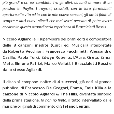
più grandi e un po’ cambiati. Tra gli ulivi, davanti al mare di un
paesino in Puglia. I ragazzi, cresciuti, con le loro formidabili
aperture alla vita ed io, con le mie nuove canzoni; gli amici fidati di
sempre e altri nuovi alleati che mai avrei pensato di poter avere
accanto in questa straordinaria esperienza di Braccialetti Rossi».
Niccolò Agliardi
è il supervisore dei brani editi e compositore
delle
8
canzoni inedite
(Curci ed. Musicali) interpretate
da
Roberto Vecchioni, Francesco Facchinetti, Alessandro
Casillo, Paola Turci, Edwyn Roberts, L’Aura, Greta, Ermal
Meta, Simone Patrizi, Marco Velluti, i Braccialetti Rossi e
dallo stesso Agliardi.
Il disco si compone inoltre di
4 successi
, già noti al grande
pubblico,
di
Francesco De Gregori, Emma, Emis Killa
e la
canzone di Niccolò Agliardi & The Hills,
diventata simbolo
della prima stagione,
Io non ho finito
, il tutto intervallato dalle
musiche originali di commento di
Stefano Lentini.