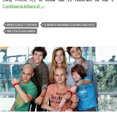
Il ritorno di Agliardi e i Braccialetti Rossi c
Continua la lettura di
→
BRACCIALETTI ROSSI
IL BENE SI AVVERA CI SONO ANCH'IO
NICCOLÒ AGLIARDI