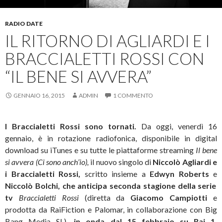
RADIO DATE
IL RITORNO DI AGLIARDI E I
BRACCIALETTI ROSSI CON
“IL BENE SI AVVERA”
GENNAIO 16, 2015
ADMIN
1 COMMENTO
I Braccialetti Rossi sono tornati.
Da oggi, venerdì 16
gennaio, è in rotazione radiofonica, disponibile in digital
download su iTunes e su tutte le piattaforme streaming
Il bene
si avvera (Ci sono anch’io),
il nuovo singolo di
Niccolò Agliardi e
i Braccialetti Rossi,
scritto insieme a
Edwyn Roberts
e
Niccolò Bolchi, che anticipa seconda stagione della serie
tv
Braccialetti Rossi
(diretta da
Giacomo Campiotti
e
prodotta da RaiFiction e Palomar, in collaborazione con Big
Bang Media SL)
, in onda dal 15 febbraio su Rai 1.