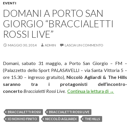
EVENTI
DOMANI A PORTO SAN
GIORGIO “BRACCIALETTI
ROSSI LIVE”
MAGGIO 30, 2014
ADMIN
LASCIA UN COMMENTO
Domani, sabato 31 maggio, a Porto San Giorgio – FM –
(Palazzetto dello Sport PALASAVELLI – via Santa Vittoria 5 –
ore 15.30 – ingresso gratuito),
Niccolò Agliardi & The Hills
saranno tra i protagonisti dell’incontro-
Domani a P
concerto
Braccialetti Rossi Live.
Continua la lettura di
→
BRACCIALETTI ROSSI
BRACCIALETTI ROSSI LIVE
IO NON HO FINITO
NICCOLÒ AGLIARDI
THE HILLS