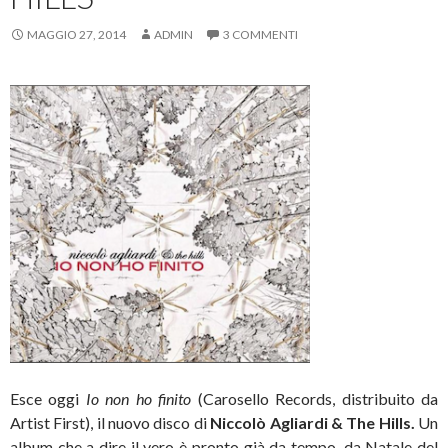
MAGGIO 27, 2014
ADMIN
3 COMMENTI
Esce oggi
Io non ho finito
(Carosello Records, distribuito da
Artist First), il nuovo disco di
Niccolò Agliardi & The Hills.
Un
album che a dire il vero è pronto già da tempo, da Natale del