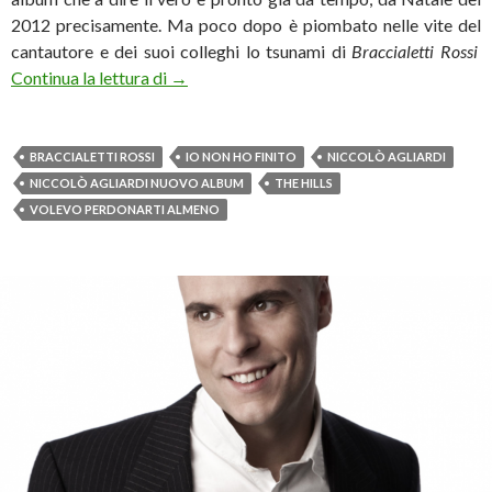
2012 precisamente. Ma poco dopo è piombato nelle vite del
cantautore e dei suoi colleghi lo tsunami di
Braccialetti Rossi
“Io non ho finito”: esce oggi il nuovo disco 
Continua la lettura di
→
BRACCIALETTI ROSSI
IO NON HO FINITO
NICCOLÒ AGLIARDI
NICCOLÒ AGLIARDI NUOVO ALBUM
THE HILLS
VOLEVO PERDONARTI ALMENO