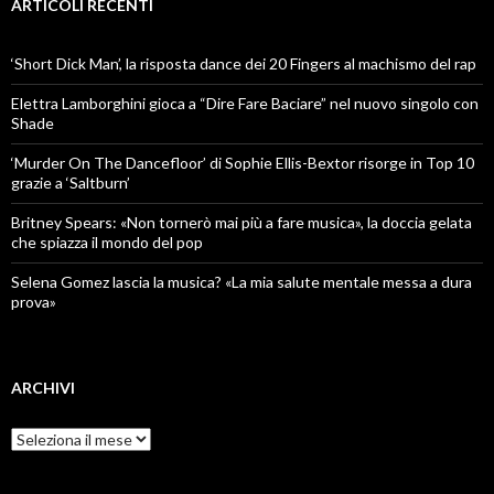
ARTICOLI RECENTI
‘Short Dick Man’, la risposta dance dei 20 Fingers al machismo del rap
Elettra Lamborghini gioca a “Dire Fare Baciare” nel nuovo singolo con
Shade
‘Murder On The Dancefloor’ di Sophie Ellis-Bextor risorge in Top 10
grazie a ‘Saltburn’
Britney Spears: «Non tornerò mai più a fare musica», la doccia gelata
che spiazza il mondo del pop
Selena Gomez lascia la musica? «La mia salute mentale messa a dura
prova»
ARCHIVI
Archivi