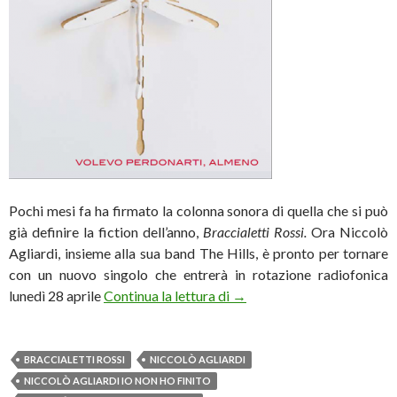
Pochi mesi fa ha firmato la colonna sonora di quella che si può
già definire la fiction dell’anno,
Braccialetti Rossi.
Ora Niccolò
Agliardi, insieme alla sua band The Hills, è pronto per tornare
con un nuovo singolo che entrerà in rotazione radiofonica
Niccolò Agliardi: dal 28 apr
lunedì 28 aprile
Continua la lettura di
→
BRACCIALETTI ROSSI
NICCOLÒ AGLIARDI
NICCOLÒ AGLIARDI IO NON HO FINITO