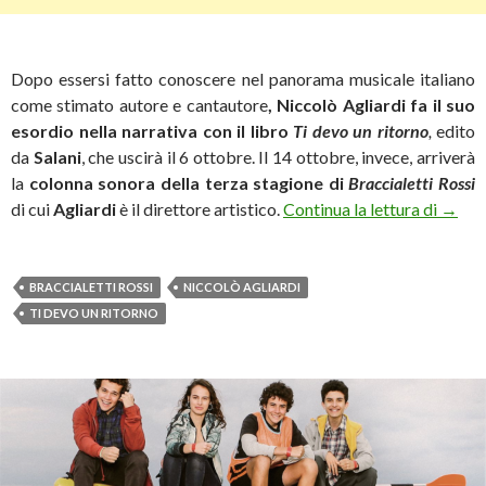
Dopo essersi fatto conoscere nel panorama musicale italiano
come stimato autore e cantautore
, Niccolò Agliardi fa il suo
esordio nella narrativa con il libro
Ti devo un ritorno
,
edito
da
Salani
, che uscirà il 6 ottobre. Il 14 ottobre, invece, arriverà
la
colonna sonora della terza stagione di
Braccialetti Rossi
Niccol
di cui
Agliardi
è il direttore artistico.
Continua la lettura di
→
BRACCIALETTI ROSSI
NICCOLÒ AGLIARDI
TI DEVO UN RITORNO