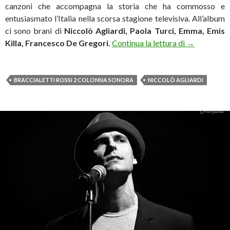
canzoni che accompagna la storia che ha commosso e
entusiasmato l’Italia nella scorsa stagione televisiva. All’album
ci sono brani di
Niccolò Agliardi, Paola Turci, Emma, Emis
Braccialetti
Killa, Francesco De Gregori.
Continua la lettura di
→
BRACCIALETTI ROSSI 2 COLONNA SONORA
NICCOLÒ AGLIARDI