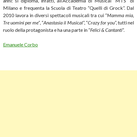
anni: si diploma, infatti, all’Accademia di Musical “MTS” di
Milano e frequenta la Scuola di Teatro “Quelli di Grock”. Dal
2010 lavora in diversi spettacoli musicali tra cui “
Mamma mia,
Tre uomini per me”
, “
Anastasia il Musical
”, “
Crazy for you
”, tutti nel
ruolo della protagonista e ha una parte in “
Felici & Cantanti
“.
Emanuele Corbo