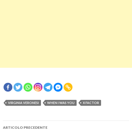
VIRGINIA VERONESI
WHEN I WAS YOU
X FACTOR
Navigazione
ARTICOLO PRECEDENTE