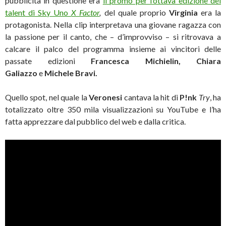
pubblicità in questione era
il promo per l’ottava edizione del
talent di Sky Uno
X Factor
,
del quale proprio
Virginia
era la
protagonista. Nella clip interpretava una giovane ragazza con
la passione per il canto, che – d’improvviso – si ritrovava a
calcare il palco del programma insieme ai vincitori delle
passate edizioni
Francesca Michielin, Chiara
Galiazzo
e
Michele Bravi.
Quello spot, nel quale la
Veronesi
cantava la hit di
P!nk
Try
, ha
totalizzato oltre 350 mila visualizzazioni su YouTube e l’ha
fatta apprezzare dal pubblico del web e dalla critica.