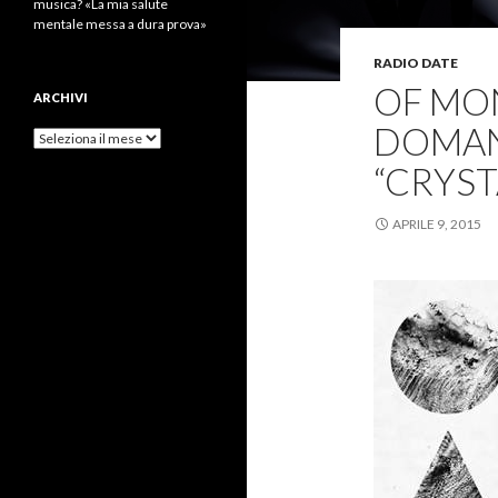
musica? «La mia salute
mentale messa a dura prova»
RADIO DATE
OF MO
ARCHIVI
DOMANI
Archivi
“CRYST
APRILE 9, 2015