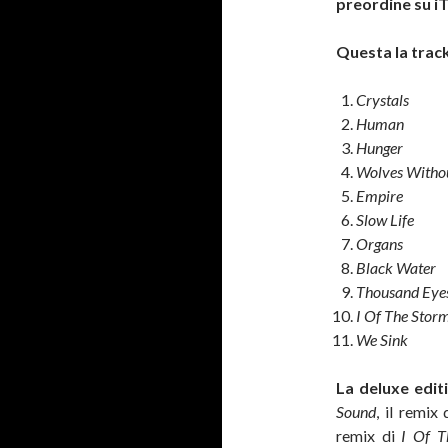
preordine su i
Questa la track
Crystals
Human
Hunger
Wolves Withou
Empire
Slow Life
Organs
Black Water
Thousand Eye
I Of The Stor
We Sink
La deluxe edit
Sound
, il remix
remix di
I Of 