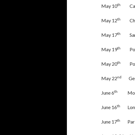
th
May 10
Camd
th
May 12
Chic
th
May 17
Santa
th
May 19
Port
th
May 20
Port
nd
May 22
Ge
th
June 6
Mounta
th
June 16
Lo
th
June 17
Pa