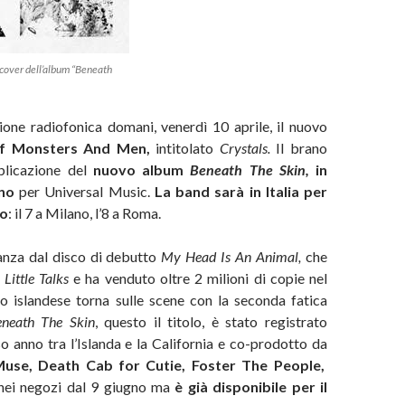
cover dell’album “Beneath
ione radiofonica domani, venerdì 10 aprile, il nuovo
f Monsters And Men,
intitolato
Crystals.
Il brano
blicazione del
nuovo album
Beneath The Skin,
in
gno
per Universal Music.
La band sarà in Italia per
io
: il 7 a Milano, l’8 a Roma.
tanza dal disco di debutto
My Head Is An Animal,
che
t
Little Talks
e ha venduto oltre 2 milioni di copie nel
o islandese torna sulle scene con la seconda fatica
neath The Skin
, questo il titolo, è stato registrato
o anno tra l’Islanda e la California e co-prodotto da
use, Death Cab for Cutie, Foster The People,
 nei negozi dal 9 giugno ma
è già disponibile per il