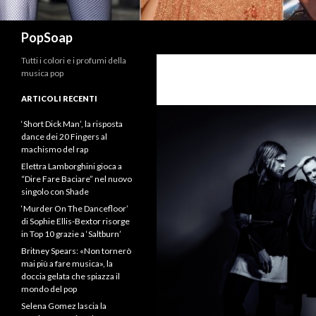
Cerca
PopSoap
Tutti i colori e i profumi della
musica pop
ARTICOLI RECENTI
‘Short Dick Man’, la risposta
dance dei 20 Fingers al
machismo del rap
Elettra Lamborghini gioca a
“Dire Fare Baciare” nel nuovo
singolo con Shade
‘Murder On The Dancefloor’
di Sophie Ellis-Bextor risorge
in Top 10 grazie a ‘Saltburn’
Britney Spears: «Non tornerò
mai più a fare musica», la
doccia gelata che spiazza il
mondo del pop
Selena Gomez lascia la