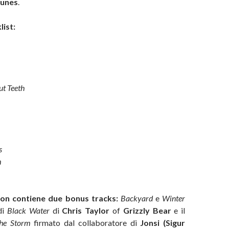
Tunes
.
list:
t Teeth
s
m
ion contiene due bonus tracks:
Backyard
e
Winter
 di
Black Water
di
Chris Taylor
of
Grizzly Bear
e il
The Storm
firmato dal collaboratore di
Jonsi (Sigur