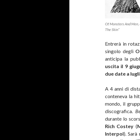
Of Monsters And Men, 
The Skin”
Entrerà in rotaz
singolo degli
O
anticipa la pub
uscita il 9 giu
due date a lugl
A 4 anni di dis
conteneva la hi
mondo, il grupp
discografica.
Be
durante lo scors
Rich Costey
(
M
Interpol
). Sarà