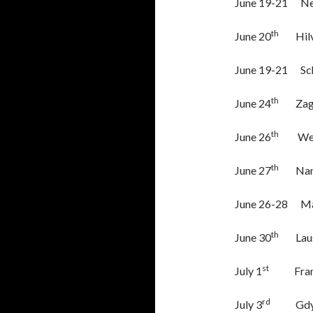
June 19-21 Neu
th
June 20
Hil
June 19-21 Sch
th
June 24
Zag
th
June 26
Werch
th
June 27
Nan
June 26-28 Ma
th
June 30
Lau
st
July 1
Frankf
rd
July 3
Gdynia