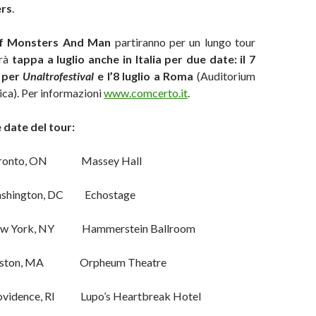
ers
.
f Monsters And Man
partiranno per un lungo tour
arà
tappa a luglio anche in Italia per due date: il 7
o per
Unaltrofestival
e l’8 luglio a Roma
(Auditorium
ca). Per informazioni
www.comcerto.it
.
 date del tour:
to, ON Massey Hall
ngton, DC Echostage
 York, NY Hammerstein Ballroom
n, MA Orpheum Theatre
ence, RI Lupo’s Heartbreak Hotel