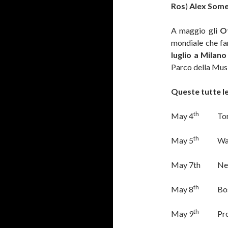
Ros
)
Alex Som
A maggio gli
O
mondiale che f
luglio a Milan
Parco della Musi
Queste tutte le
th
May 4
Toron
th
May 5
Washi
May 7th New
th
May 8
Bosto
th
May 9
Provid