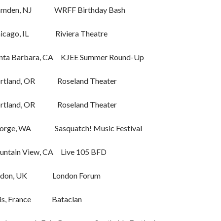
en, NJ WRFF Birthday Bash
ago, IL Riviera Theatre
 Barbara, CA KJEE Summer Round-Up
land, OR Roseland Theater
land, OR Roseland Theater
orge, WA Sasquatch! Music Festival
in View, CA Live 105 BFD
ndon, UK London Forum
ris, France Bataclan