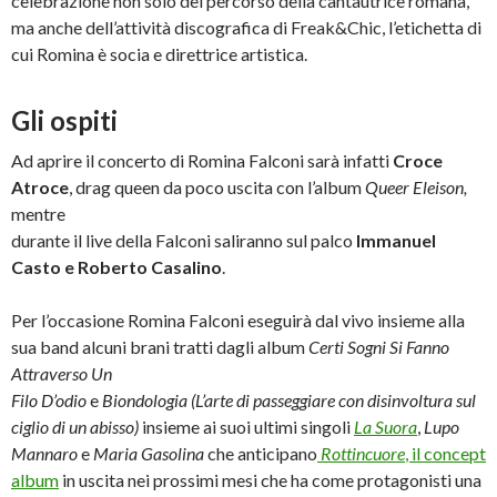
celebrazione non solo del percorso della cantautrice romana,
ma anche dell’attività discografica di Freak&Chic, l’etichetta di
cui Romina è socia e direttrice artistica.
Gli ospiti
Ad aprire il concerto di Romina Falconi sarà infatti
Croce
Atroce
, drag queen da poco uscita con l’album
Queer Eleison,
mentre
durante il live della Falconi saliranno sul palco
Immanuel
Casto e Roberto Casalino
.
Per l’occasione Romina Falconi eseguirà dal vivo insieme alla
sua band alcuni brani tratti dagli album
Certi Sogni Si Fanno
Attraverso Un
Filo D’odio
e
Biondologia (L’arte di passeggiare con disinvoltura sul
ciglio di un abisso)
insieme ai suoi ultimi singoli
La Suora
,
Lupo
Mannaro
e
Maria Gasolina
che anticipano
Rottincuore
, il concept
album
in uscita nei prossimi mesi che ha come protagonisti una