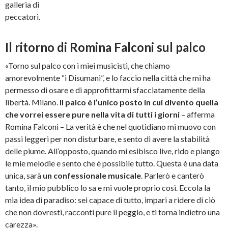
galleria di
peccatori.
Il ritorno di Romina Falconi sul palco
«Torno sul palco con i miei musicisti, che chiamo
amorevolmente “i Disumani”, e lo faccio nella città che mi ha
permesso di osare e di approfittarmi sfacciatamente della
libertà. Milano.
Il palco è l’unico posto in cui divento quella
che vorrei essere pure nella vita di tutti i giorni
– afferma
Romina Falconi – La verità è che nel quotidiano mi muovo con
passi leggeri per non disturbare, e sento di avere la stabilità
delle piume. All’opposto, quando mi esibisco live, rido e piango
le mie melodie e sento che è possibile tutto. Questa è una data
unica, sarà
un confessionale musicale
. Parlerò e canterò
tanto, il mio pubblico lo sa e mi vuole proprio così. Eccola la
mia idea di paradiso: sei capace di tutto, impari a ridere di ciò
che non dovresti, racconti pure il peggio, e ti torna indietro una
carezza».