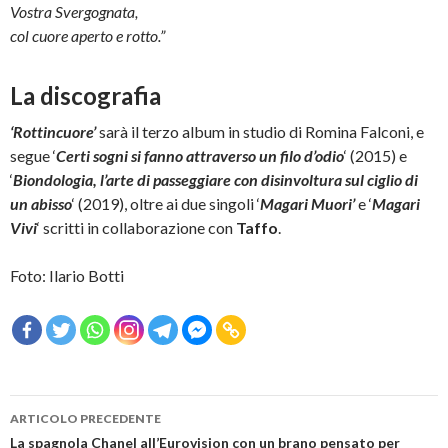
Vostra Svergognata,
col cuore aperto e rotto.”
La discografia
‘Rottincuore’
sarà il terzo album in studio di Romina Falconi, e
segue ‘
Certi sogni si fanno attraverso un filo d’odio
‘ (2015) e
‘
Biondologia, l’arte di passeggiare con disinvoltura sul ciglio di
un abisso
‘ (2019), oltre ai due singoli ‘
Magari Muori’
e ‘
Magari
Vivi
‘ scritti in collaborazione con
Taffo
.
Foto: Ilario Botti
Navigazione
ARTICOLO PRECEDENTE
articolo
La spagnola Chanel all’Eurovision con un brano pensato per