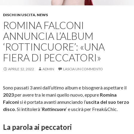
DISCHI IN USCITA
,
NEWS
ROMINA FALCONI
ANNUNCIA L’ALBUM
‘ROTTINCUORE’: «UNA
FIERA DI PECCATORI»
APRILE 12, 2022
ADMIN
LASCIA UN COMMENTO
Sono passati 3 anni dall’ultimo album e bisognerà aspettare il
2023
per avere tra le mani quello nuovo, eppure
Romina
Falconi
si è portata avanti annunciando l’
uscita del suo terzo
disco
. Si intitolerà ‘
Rottincuore
‘ e uscirà per Freak&Chic.
La parola ai peccatori