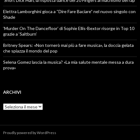
‘Short Dick Man’, la risposta dance dei 20 Fingers al machismo del rap
Elettra Lamborghini gioca a “Dire Fare Baciare” nel nuovo singolo con
Shade
‘Murder On The Dancefloor’ di Sophie Ellis-Bextor risorge in Top 10
grazie a ‘Saltburn’
Britney Spears: «Non tornerò mai più a fare musica», la doccia gelata
che spiazza il mondo del pop
Selena Gomez lascia la musica? «La mia salute mentale messa a dura
prova»
ARCHIVI
Archivi
Proudly powered by WordPress