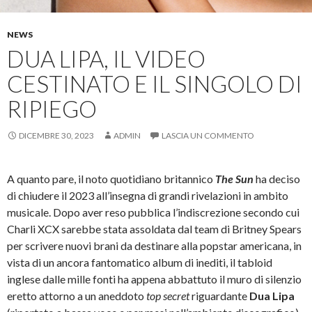
NEWS
DUA LIPA, IL VIDEO
CESTINATO E IL SINGOLO DI
RIPIEGO
DICEMBRE 30, 2023
ADMIN
LASCIA UN COMMENTO
A quanto pare, il noto quotidiano britannico
The Sun
ha deciso
di chiudere il 2023 all’insegna di grandi rivelazioni in ambito
musicale. Dopo aver reso pubblica l’indiscrezione secondo cui
Charli XCX sarebbe stata assoldata dal team di Britney Spears
per scrivere nuovi brani da destinare alla popstar americana, in
vista di un ancora fantomatico album di inediti, il tabloid
inglese dalle mille fonti ha appena abbattuto il muro di silenzio
eretto attorno a un aneddoto
top secret
riguardante
Dua Lipa