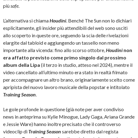
più
safe
.
L’alternativa si chiama
Houdini
. Benché The Sun non lo dichiari
esplicitamente, gli insider più attendibili del web sono usciti
allo scoperto in queste ore, seguendo la scìa delle rivelazioni
elargite dal tabloid e aggiungendo un tassello non meno
importante alla vicenda: fino allo scorso ottobre,
Houdini
non
era affatto previsto come primo singolo dal prossimo
album della Lipa
(il terzo in studio, atteso nel 2024), mentre il
video cancellato all’ultimo minuto era stato in realtà filmato
per accompagnare un altro brano, originariamente scelto come
apripista del nuovo lavoro musicale della popstar e intitolato
Training Season
.
Le gole profonde in questione (già note per aver condiviso
news in anteprima su Kylie Minogue, Lady Gaga, Ariana Grande
e Jessie Ware) hanno inoltre precisato che il controverso
videoclip di
Training Season
sarebbe diretto dal regista