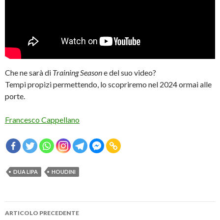
Che ne sarà di
Training Season
e del suo video?
Tempi propizi permettendo, lo scopriremo nel 2024 ormai alle
porte.
Francesco Cappellano
DUA LIPA
HOUDINI
Navigazione
ARTICOLO PRECEDENTE