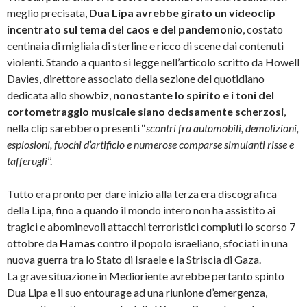
meglio precisata,
Dua Lipa avrebbe girato un videoclip
incentrato sul tema del caos e del pandemonio
, costato
centinaia di migliaia di sterline e ricco di scene dai contenuti
violenti. Stando a quanto si legge nell’articolo scritto da Howell
Davies, direttore associato della sezione del quotidiano
dedicata allo showbiz,
nonostante lo spirito e i toni del
cortometraggio musicale siano decisamente scherzosi
,
nella clip sarebbero presenti ‘‘
scontri fra automobili, demolizioni,
esplosioni, fuochi d’artificio e numerose comparse simulanti risse e
tafferugli
’’.
Tutto era pronto per dare inizio alla terza era discografica
della Lipa, fino a quando il mondo intero non ha assistito ai
tragici e abominevoli attacchi terroristici compiuti lo scorso 7
ottobre da
Hamas
contro il popolo israeliano, sfociati in una
nuova guerra tra lo Stato di Israele e la Striscia di Gaza.
La grave situazione in Medioriente avrebbe pertanto spinto
Dua Lipa e il suo entourage ad una riunione d’emergenza,