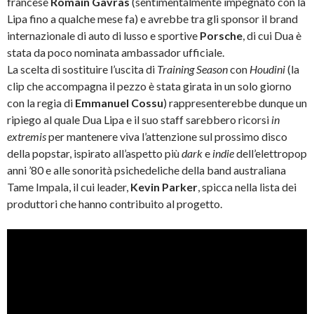
francese
Romain Gavras
(sentimentalmente impegnato con la
Lipa fino a qualche mese fa) e avrebbe tra gli sponsor il brand
internazionale di auto di lusso e sportive
Porsche
, di cui Dua è
stata da poco nominata ambassador ufficiale.
La scelta di sostituire l’uscita di
Training Season
con
Houdini
(la
clip che accompagna il pezzo è stata girata in un solo giorno
con la regia di
Emmanuel Cossu
) rappresenterebbe dunque un
ripiego al quale Dua Lipa e il suo staff sarebbero ricorsi
in
extremis
per mantenere viva l’attenzione sul prossimo disco
della popstar, ispirato all’aspetto più
dark
e
indie
dell’elettropop
anni ’80 e alle sonorità psichedeliche della band australiana
Tame Impala, il cui leader,
Kevin Parker
, spicca nella lista dei
produttori che hanno contribuito al progetto.