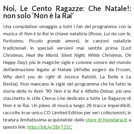
Noi, Le Cento Ragazze: Che Natale!:
non solo ‘Non è la Rai’
Una compilation omaggio a tutti i fan del programma con la
musica di
Non è la Rai
in chiave natalizia (
Rosso, Lui sta con te,
Fortissimo, Piccolo grande amore
), le canzoni natalizie
tradizionali in speciali versioni mai sentite prima (
Last
Christmas, Heal the World, Silent Night, White Christmas, Oh
Happy Day
), più le magiche sigle e colonne sonore del mondo
dell’animazione legate al Natale (
All’alba sorgerò
da Frozen,
Why don’t you do right
di Jessica Rabbit, La Bella e La
Bestia). Non mancano le sigle del programma che ha fatto la
storia della tv Anni ’90:
Non è la Rai
e
Affatto Deluse
, più uno
stacchetto in stile
Chorus Line
dedicato a tutte Le Ragazze di
Non è la Rai. Un pieno di musica lungo 28 tracce imperdibili,
raccolte in un unico CD Limited Edition per veri collezionisti, in
tiratura limitatissima acquistabile dallo
store di Nonelarai.it
a
questo link:
http://bit.ly/2BrT21C