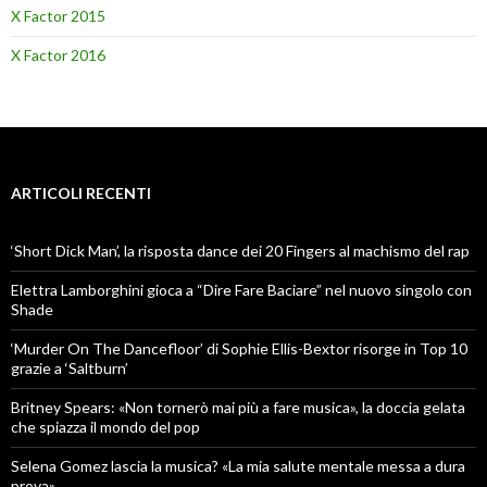
X Factor 2015
X Factor 2016
ARTICOLI RECENTI
‘Short Dick Man’, la risposta dance dei 20 Fingers al machismo del rap
Elettra Lamborghini gioca a “Dire Fare Baciare” nel nuovo singolo con
Shade
‘Murder On The Dancefloor’ di Sophie Ellis-Bextor risorge in Top 10
grazie a ‘Saltburn’
Britney Spears: «Non tornerò mai più a fare musica», la doccia gelata
che spiazza il mondo del pop
Selena Gomez lascia la musica? «La mia salute mentale messa a dura
prova»