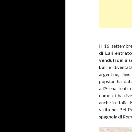
Il 16 settembre
di Lali entrat
venduti della 
Lali
è diventat
argentine,
Teen
popstar ha dato
all’Arena Teatro
come ci ha rive
anche in Italia.
visita nel Bel P
spagnola di
Rom