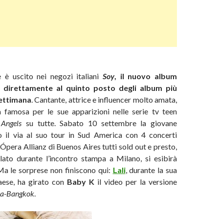
 è uscito nei negozi italiani
Soy
, il nuovo album
o direttamente al quinto posto degli album più
settimana
. Cantante, attrice e influencer molto amata,
a famosa per le sue apparizioni nelle serie tv teen
 Angels
su tutte.
Sabato 10 settembre la giovane
 il via al suo tour in Sud America con 4 concerti
 Ópera Allianz di Buenos Aires tutti sold out e presto,
lato durante l’incontro stampa a Milano, si esibirà
 Ma le sorprese non finiscono qui:
Lali
, durante la sua
aese,
ha girato con
Baby K
il video per la versione
a-Bangkok
.