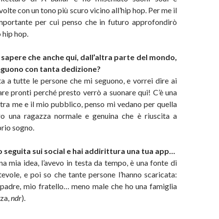
olte con un tono più scuro vicino all’hip hop. Per me il
mportante per cui penso che in futuro approfondirò
 hip hop.
 sapere che anche qui, dall’altra parte del mondo,
seguono con tanta dedizione?
 a tutte le persone che mi seguono, e vorrei dire ai
stare pronti perché presto verrò a suonare qui! C’è una
tra me e il mio pubblico, penso mi vedano per quella
ro una ragazza normale e genuina che è riuscita a
prio sogno.
 seguita sui social e hai addirittura una tua app…
na mia idea, l’avevo in testa da tempo, è una fonte di
evole, e poi so che tante persone l’hanno scaricata:
padre, mio fratello… meno male che ho una famiglia
za,
ndr
).