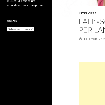
musica? «La mia salute
mentale messa a dura prova»
INTERVISTE
LALI: 
ARCHIVI
PER LA
Archivi
SETTEMBRE 24, 