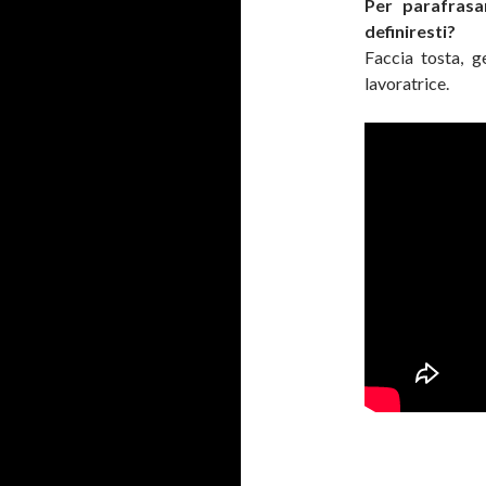
Per parafrasar
definiresti?
Faccia tosta, 
lavoratrice.