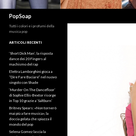
Cerca
PopSoap
Tutti i colori e i profumi della
musica pop
ARTICOLI RECENTI
‘Short Dick Man’, la risposta
dance dei 20 Fingers al
machismo del rap
Elettra Lamborghini gioca a
“Dire Fare Baciare” nel nuovo
singolo con Shade
‘Murder On The Dancefloor’
di Sophie Ellis-Bextor risorge
in Top 10 grazie a ‘Saltburn’
Britney Spears: «Non tornerò
mai più a fare musica», la
doccia gelata che spiazza il
mondo del pop
Selena Gomez lascia la