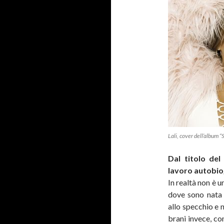
Lali, cover dell’album “
Dal titolo del
lavoro autobiog
In realtà non è 
dove sono nata 
allo specchio e 
brani invece, c