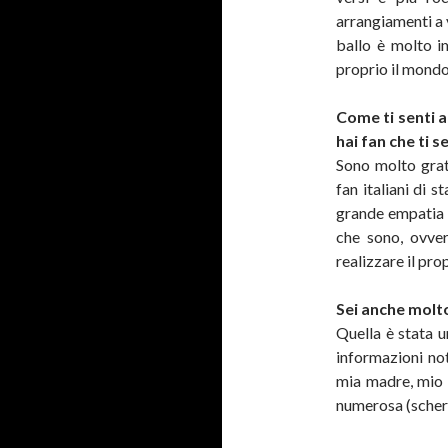
arrangiamenti a v
ballo è molto i
proprio il mondo
Come ti senti a
hai fan che ti 
Sono molto grata
fan italiani di 
grande empatia 
che sono, ovve
realizzare il pro
Sei anche molto
Quella è stata u
informazioni not
mia madre, mio 
numerosa (scher