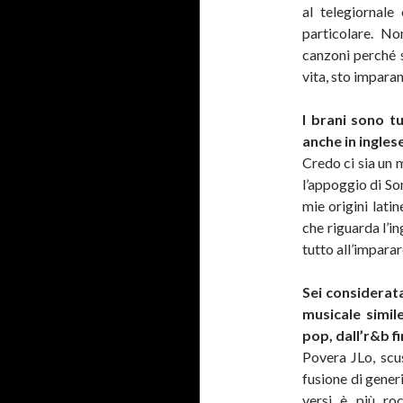
al telegiornale
particolare. N
canzoni perché 
vita, sto impara
I brani sono t
anche in ingles
Credo ci sia un 
l’appoggio di So
mie origini latin
che riguarda l’i
tutto all’impara
Sei considerata
musicale simile
pop, dall’r&b f
Povera JLo, scu
fusione di generi
versi è più ro