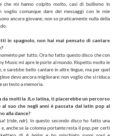
 e che mi hanno colpito molto, casi di bullismo in
on voglio comunque dare dei messaggi con le mie
sono ancora giovane, non so praticamente nulla della
ndo.
utti in spagnolo, non hai mai pensato di cantare
e?
momento per tutto. Ora ho fatto questo disco che con
ny Music mi apre le porte al mondo. Rispetto molto le
e, e sarebbe bello cantare in altre lingue, ma per quel
nglese devo ancora migliorare: non voglio che si riduca
re un testo a memoria.
 da molti la JLo latina, ti piacerebbe un percorso
 al suo che negli anni è passata dal latin pop al
ino alla dance?
sa! (ride,
ndr
). In questo secondo disco ho fatto una
 e, anche se la colonna portante resta il pop, per certi
ckettaro di
A bailar
e ho mischiato suoni soul e