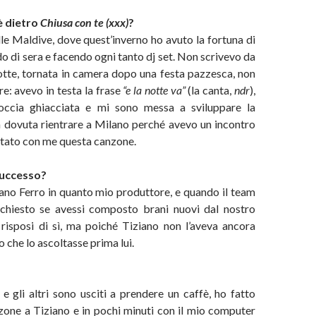
è dietro
Chiusa con te (xxx)
?
alle Maldive, dove quest’inverno ho avuto la fortuna di
o di sera e facendo ogni tanto dj set. Non scrivevo da
otte, tornata in camera dopo una festa pazzesca, non
re: avevo in testa la frase
“e la notte va”
(la canta,
ndr
),
occia ghiacciata e mi sono messa a sviluppare la
n dovuta rientrare a Milano perché avevo un incontro
rtato con me questa canzone.
 successo?
ano Ferro in quanto mio produttore, e quando il team
chiesto se avessi composto brani nuovi dal nostro
 risposi di sì, ma poiché Tiziano non l’aveva ancora
o che lo ascoltasse prima lui.
 e gli altri sono usciti a prendere un caffè, ho fatto
zone a Tiziano e in pochi minuti con il mio computer