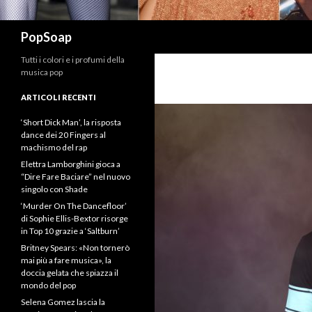
Cerca
PopSoap
Tutti i colori e i profumi della
musica pop
ARTICOLI RECENTI
‘Short Dick Man’, la risposta
dance dei 20 Fingers al
machismo del rap
Elettra Lamborghini gioca a
“Dire Fare Baciare” nel nuovo
singolo con Shade
‘Murder On The Dancefloor’
di Sophie Ellis-Bextor risorge
in Top 10 grazie a ‘Saltburn’
Britney Spears: «Non tornerò
mai più a fare musica», la
doccia gelata che spiazza il
mondo del pop
Selena Gomez lascia la