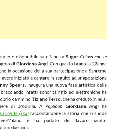
uglio è disponibile su etichetta
Sugar
Chiusa con te
ingolo di
Giordana Angi
. Con questo brano la 22enne
 che in occasione della sua partecipazione a Sanremo
 avere iniziato a cantare in seguito ad un’apparizione
tney Spears
, inaugura una nuova fase artistica della
racciando infatti sonorità r’n’b ed elettroniche ha
proprio cammino
Tiziano Ferro
, che ha creduto in lei al
dere di produrla. A
PopSoap
Giordana Angi
ha
sa con te (xxx)
raccontandone la storia che si snoda
ldive-Milano e ha parlato del lavoro svolto
ultimi due anni.