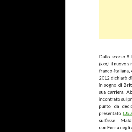
Dallo scorso 8 l
(xxx)
, il nuovo s
franco-italiana,
2012 dichiarò di
in sogno di
Bri
sua carriera.
Abb
incontrato sul 
punto da deci
presentato
Chiu
sull’asse Ma
con
Ferro
negli 