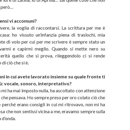
, però…
pensi vi accomuni?
ivere, la voglia di raccontarsi. La scrittura per me è
asa: ho vissuto un’infanzia piena di traslochi, mia
te di volo per cui per me scrivere è sempre stato un
varmi e capirmi meglio. Quando si mette nero su
erità quello che si prova, rileggendolo ci si rende
di ciò che si è.
nni in cui avete lavorato insieme su quale fronte ti
iù: vocale, sonoro, interpretativo?
n mi ha mai imposto nulla, ha ascoltato con attenzione
o che pensava. Ho sempre preso per oro colato ciò che
 perché erano consigli in cui mi ritrovavo, non mi ha
sa che non sentissi vicina a me, eravamo sempre sulla
 d’onda.