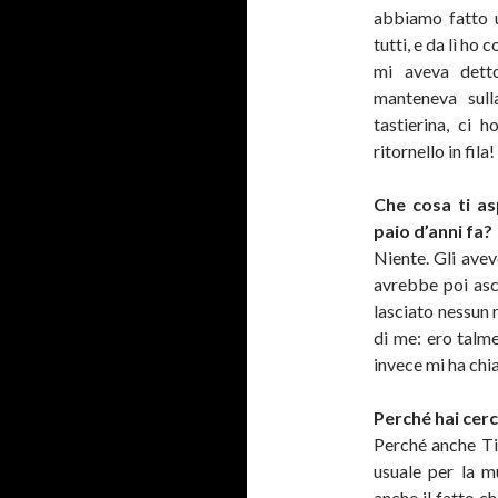
abbiamo fatto un
tutti, e da lì ho 
mi aveva detto
manteneva sull
tastierina, ci 
ritornello in fila!
Che cosa ti as
paio d’anni fa?
Niente. Gli ave
avrebbe poi asc
lasciato nessun 
di me: ero talm
invece mi ha chi
Perché hai cerc
Perché anche Tiz
usuale per la m
anche il fatto ch