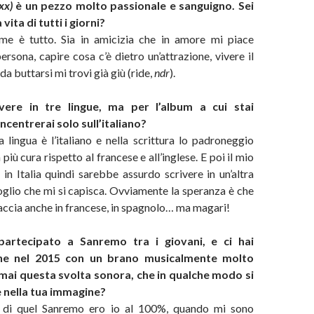
xxx)
è un pezzo molto passionale e sanguigno. Sei
vita di tutti i giorni?
 me è tutto. Sia in amicizia che in amore mi piace
rsona, capire cosa c’è dietro un’attrazione, vivere il
a buttarsi mi trovi già giù (ride,
ndr
).
ivere in tre lingue, ma per l’album a cui stai
ncentrerai solo sull’italiano?
a lingua è l’italiano e nella scrittura lo padroneggio
iù cura rispetto al francese e all’inglese. E poi il mio
in Italia quindi sarebbe assurdo scrivere in un’altra
oglio che mi si capisca. Ovviamente la speranza è che
faccia anche in francese, in spagnolo… ma magari!
partecipato a Sanremo tra i giovani, e ci hai
he nel 2015 con un brano musicalmente molto
mai questa svolta sonora, che in qualche modo si
e nella tua immagine?
te di quel Sanremo ero io al 100%, quando mi sono