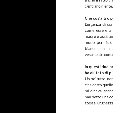
c’entrano niente
Che cos’altro 
L’urgenza di scr
come essere a c
madre è assisten
modo per ritro
bianco con sinc
veramente conto 
In questi due a
ha aiutato di p
Un po’ tutto, no
e ha detto quell
mi diceva, anche
mai detto una co
stessa lunghezza