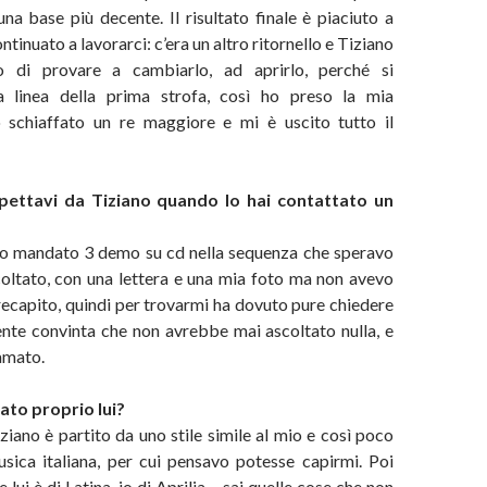
a base più decente. Il risultato finale è piaciuto a
continuato a lavorarci: c’era un altro ritornello e Tiziano
 di provare a cambiarlo, ad aprirlo, perché si
a linea della prima strofa, così ho preso la mia
ho schiaffato un re maggiore e mi è uscito tutto il
pettavi da Tiziano quando lo hai contattato un
vo mandato 3 demo su cd nella sequenza che speravo
oltato, con una lettera e una mia foto ma non avevo
recapito, quindi per trovarmi ha dovuto pure chiedere
ente convinta che non avrebbe mai ascoltato nulla, e
amato.
ato proprio lui?
iano è partito da uno stile simile al mio e così poco
usica italiana, per cui pensavo potesse capirmi. Poi
e lui è di Latina, io di Aprilia… sai quelle cose che non