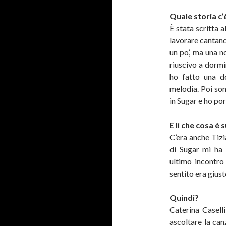
Quale storia c’
È stata scritta 
lavorare cantand
un po’, ma una n
riuscivo a dormi
ho fatto una d
melodia. Poi so
in Sugar e ho po
E lì che cosa è
C’era anche Tizi
di Sugar mi ha 
ultimo incontro
sentito era giust
Quindi?
Caterina Caselli
ascoltare la can