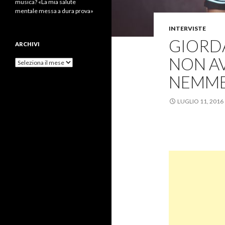
musica? «La mia salute
mentale messa a dura prova»
INTERVISTE
GIORDA
ARCHIVI
NON A
Archivi
NEMME
LUGLIO 11, 2016