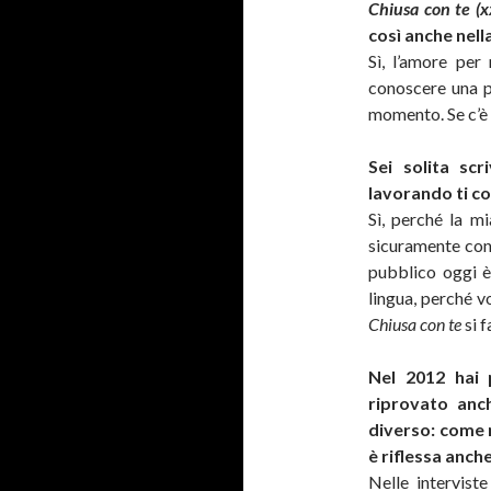
Chiusa con te (
così anche nella 
Sì, l’amore per
conoscere una pe
momento. Se c’è d
Sei solita scr
lavorando ti co
Sì, perché la mi
sicuramente con p
pubblico oggi è 
lingua, perché v
Chiusa con te
si 
Nel 2012 hai 
riprovato anc
diverso: come 
è riflessa anch
Nelle intervis