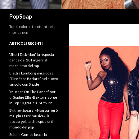
Cerca
PopSoap
Tutti i colori e i profumi della
musica pop
ARTICOLI RECENTI
‘Short Dick Man’, la risposta
dance dei 20 Fingers al
machismo del rap
Elettra Lamborghini gioca a
“Dire Fare Baciare” nel nuovo
singolo con Shade
‘Murder On The Dancefloor’
di Sophie Ellis-Bextor risorge
in Top 10 grazie a ‘Saltburn’
Britney Spears: «Non tornerò
mai più a fare musica», la
doccia gelata che spiazza il
mondo del pop
Selena Gomez lascia la