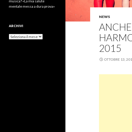
musica? «La mia salute
mentale messa a dura prova»
NEWS
ANCHE 
ARCHIVI
HARMO
Archivi
2015
OTTOBRE 13, 20