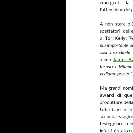
emergenti da 
l’attenzione del
A non stare più
spettatori dell
di
Tori Kelly:
“P
più importante de
così incredibil
meno
James B
tornare a Milano 
vediamo presto!”.
Ma grandi nomi 
award di que
produttore dell
Little Liars
e l
seconda stagi
festeggiare la l
infatti, è stato 