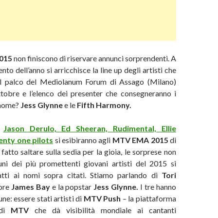
015
non finiscono di riservare annunci sorprendenti. A
ento dell’anno si arricchisce la line up degli artisti che
sul palco del Mediolanum Forum di Assago (Milano)
obre e l’elenco dei presenter che consegneranno i
 nome?
Jess Glynne
e le
Fifth Harmony.
e
Jason Derulo, Ed Sheeran, Rudimental, Ellie
enty one pilots
si esibiranno agli
MTV EMA 2015
di
fatto saltare sulla sedia per la gioia, le sorprese non
cuni dei più promettenti giovani artisti del 2015 si
atti ai nomi sopra citati. Stiamo parlando di
Tori
tore
James Bay
e la popstar
Jess Glynne.
I tre hanno
ne: essere stati artisti di
MTV Push
– la piattaforma
 di
MTV
che dà visibilità mondiale ai cantanti