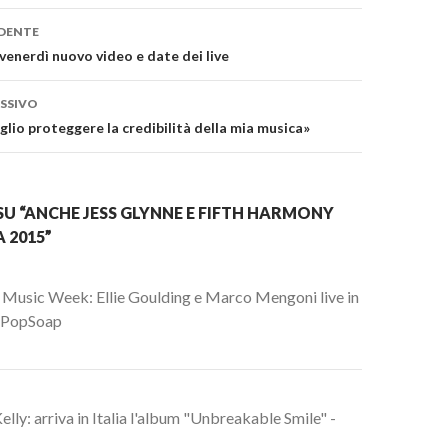
one
DENTE
enerdì nuovo video e date dei live
SSIVO
glio proteggere la credibilità della mia musica»
U “ANCHE JESS GLYNNE E FIFTH HARMONY
 2015”
usic Week: Ellie Goulding e Marco Mengoni live in
 PopSoap
elly: arriva in Italia l'album "Unbreakable Smile" -