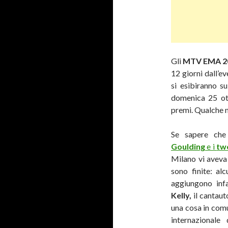
Gli
MTV EMA 2
12 giorni dall’ev
si esibiranno 
domenica 25 ott
premi. Qualche
Se sapere ch
Goulding
e i
tw
Milano vi aveva 
sono finite: al
aggiungono inf
Kelly,
il cantau
una cosa in comu
internazionale