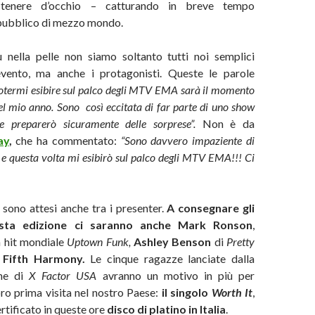
tenere d’occhio – catturando in breve tempo
 pubblico di mezzo mondo.
 nella pelle non siamo soltanto tutti noi semplici
’evento, ma anche i protagonisti. Queste le parole
otermi esibire sul palco degli MTV EMA sarà il momento
l mio anno. Sono così eccitata di far parte di uno show
e e preparerò sicuramente delle sorprese”.
Non è da
ay
,
che ha commentato:
“Sono davvero impaziente di
e questa volta mi esibirò sul palco degli MTV EMA!!! Ci
sono attesi anche tra i presenter.
A consegnare gli
sta edizione ci saranno anche Mark Ronson
,
a hit mondiale
Uptown Funk,
Ashley Benson
di
Pretty
e
Fifth Harmony.
Le cinque ragazze lanciate dalla
one di
X Factor USA
avranno un motivo in più per
oro prima visita nel nostro Paese:
il singolo
Worth It
,
certificato in queste ore
disco di platino in Italia
.