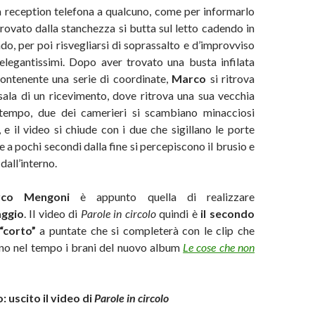
a reception telefona a qualcuno, come per informarlo
Provato dalla stanchezza si butta sul letto cadendo in
o, per poi risvegliarsi di soprassalto e d’improvviso
 elegantissimi. Dopo aver trovato una busta infilata
contenente una serie di coordinate,
Marco
si ritrova
sala di un ricevimento, dove ritrova una sua vecchia
ttempo, due dei camerieri si scambiano minacciosi
, e il video si chiude con i due che sigillano le porte
e a pochi secondi dalla fine si percepiscono il brusio e
 dall’interno.
co Mengoni
è appunto quella di realizzare
ggio
. Il video di
Parole in circolo
quindi è
il secondo
“corto”
a puntate che si completerà con le clip che
o nel tempo i brani del nuovo album
Le cose che non
uscito il video di
Parole in circolo