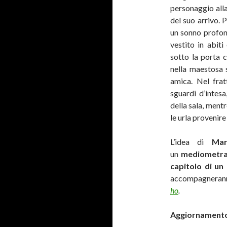
personaggio all
del suo arrivo. 
un sonno profond
vestito in abiti
sotto la porta 
nella maestosa 
amica. Nel fra
sguardi d’intesa
della sala, mentr
le urla provenire
L’idea di
Mar
un
mediometra
capitolo di un 
accompagnerann
ho
.
Aggiornamento: 