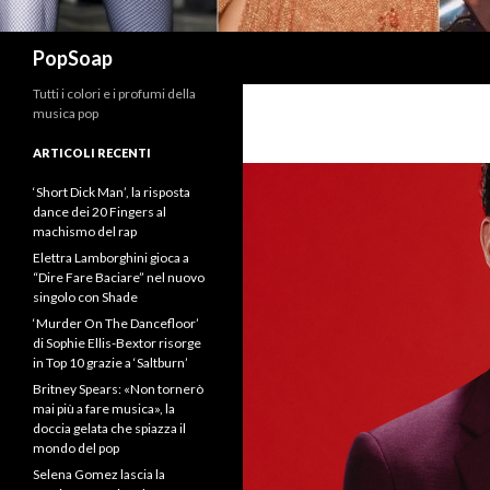
Cerca
PopSoap
Tutti i colori e i profumi della
musica pop
ARTICOLI RECENTI
‘Short Dick Man’, la risposta
dance dei 20 Fingers al
machismo del rap
Elettra Lamborghini gioca a
“Dire Fare Baciare” nel nuovo
singolo con Shade
‘Murder On The Dancefloor’
di Sophie Ellis-Bextor risorge
in Top 10 grazie a ‘Saltburn’
Britney Spears: «Non tornerò
mai più a fare musica», la
doccia gelata che spiazza il
mondo del pop
Selena Gomez lascia la