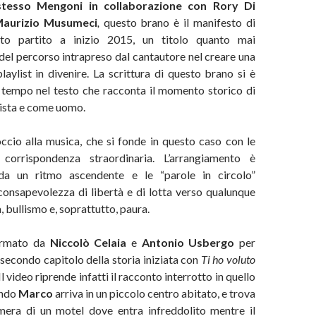
 stesso Mengoni in collaborazione con Rory Di
aurizio Musumeci
,
questo brano è il manifesto di
tto partito a inizio 2015, un titolo quanto mai
del percorso intrapreso dal cantautore nel creare una
laylist in divenire. La scrittura di questo brano si è
 tempo nel testo che racconta il momento storico di
ista e come uomo.
cio alla musica, che si fonde in questo caso con le
corrispondenza straordinaria. L’arrangiamento è
 da un ritmo ascendente e le “parole in circolo”
consapevolezza di libertà e di lotta verso qualunque
, bullismo e, soprattutto, paura.
firmato da
Niccolò Celaia
e
Antonio Usbergo
per
 secondo capitolo della storia iniziata con
Ti ho voluto
 Il video riprende infatti il racconto interrotto in quello
ando
Marco
arriva in un piccolo centro abitato, e trova
amera di un motel dove entra infreddolito mentre il