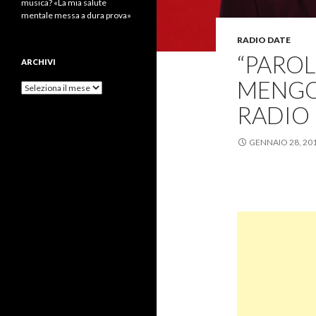
musica? «La mia salute
mentale messa a dura prova»
RADIO DATE
“PAROL
ARCHIVI
MENGO
Archivi
RADIO
GENNAIO 28, 20