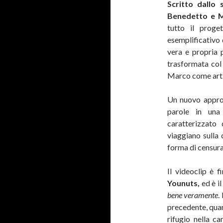
Scritto dallo
Benedetto e M
tutto il proge
esemplificativo 
vera e propria p
trasformata col
Marco come art
Un nuovo approc
parole in una 
caratterizzato
viaggiano sulla 
forma di censura
Il videoclip è 
Younuts,
ed è il
bene veramente
.
precedente, qu
rifugio nella c