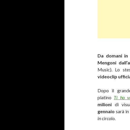
Da domani in
Mengoni dall’
Music). Lo stes
videoclip uffici
Dopo il grande
platino
Ti ho v
milioni
di visu
gennaio
sarà in
in circolo.