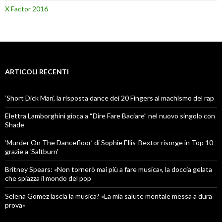
X Factor 2016
ARTICOLI RECENTI
‘Short Dick Man’, la risposta dance dei 20 Fingers al machismo del rap
Elettra Lamborghini gioca a “Dire Fare Baciare” nel nuovo singolo con
Shade
‘Murder On The Dancefloor’ di Sophie Ellis-Bextor risorge in Top 10
grazie a ‘Saltburn’
Britney Spears: «Non tornerò mai più a fare musica», la doccia gelata
che spiazza il mondo del pop
Selena Gomez lascia la musica? «La mia salute mentale messa a dura
prova»