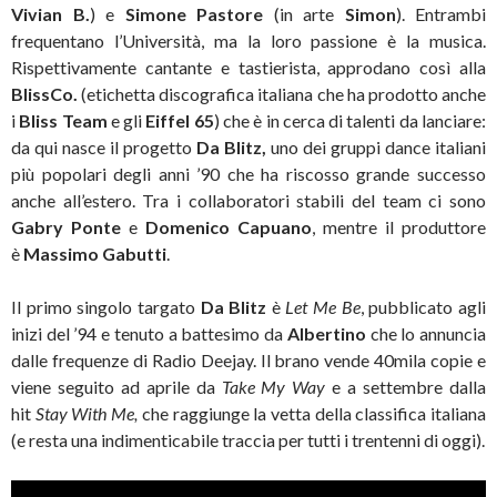
Vivian B.
) e
Simone Pastore
(in arte
Simon
). Entrambi
frequentano l’Università, ma la loro passione è la musica.
Rispettivamente cantante e tastierista, approdano così alla
BlissCo.
(etichetta discografica italiana che ha prodotto anche
i
Bliss Team
e gli
Eiffel 65
)
che è in cerca di talenti da lanciare:
da qui nasce il progetto
Da Blitz,
uno dei gruppi dance italiani
più popolari degli anni ’90 che ha riscosso grande successo
anche all’estero. Tra i collaboratori stabili del team ci sono
Gabry Ponte
e
Domenico Capuano
, mentre il produttore
è
Massimo Gabutti
.
Il primo singolo targato
Da Blitz
è
Let Me Be
, pubblicato agli
inizi del ’94 e tenuto a battesimo da
Albertino
che lo annuncia
dalle frequenze di Radio Deejay. Il brano vende 40mila copie e
viene seguito ad aprile da
Take My Way
e a settembre dalla
hit
Stay With Me,
che raggiunge la vetta della classifica italiana
(e resta una indimenticabile traccia per tutti i trentenni di oggi).