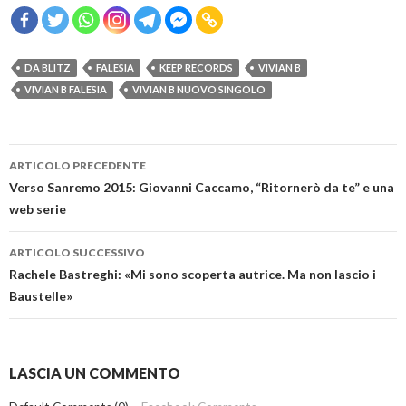
DA BLITZ
FALESIA
KEEP RECORDS
VIVIAN B
VIVIAN B FALESIA
VIVIAN B NUOVO SINGOLO
Navigazione
ARTICOLO PRECEDENTE
articolo
Verso Sanremo 2015: Giovanni Caccamo, “Ritornerò da te” e una
web serie
ARTICOLO SUCCESSIVO
Rachele Bastreghi: «Mi sono scoperta autrice. Ma non lascio i
Baustelle»
LASCIA UN COMMENTO