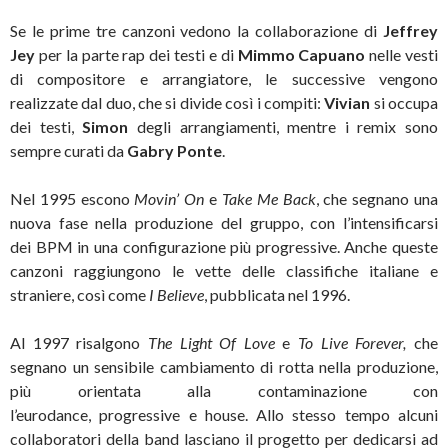
Se le prime tre canzoni vedono la collaborazione di
Jeffrey
Jey
per la parte rap dei testi e di
Mimmo Capuano
nelle vesti
di compositore e arrangiatore, le successive vengono
realizzate dal duo, che si divide così i compiti:
Vivian
si occupa
dei testi,
Simon
degli arrangiamenti, mentre i remix sono
sempre curati da
Gabry Ponte
.
Nel 1995 escono
Movin’ On
e
Take Me Back
, che segnano una
nuova fase nella produzione del gruppo, con l’intensificarsi
dei BPM in una configurazione più progressive. Anche queste
canzoni raggiungono le vette delle classifiche italiane e
straniere, così come
I Believe
, pubblicata nel 1996.
Al 1997 risalgono
The Light Of Love
e
To Live Forever,
che
segnano un sensibile cambiamento di rotta nella produzione,
più orientata alla contaminazione con
l’eurodance, progressive e house. Allo stesso tempo alcuni
collaboratori della band lasciano il progetto per dedicarsi ad