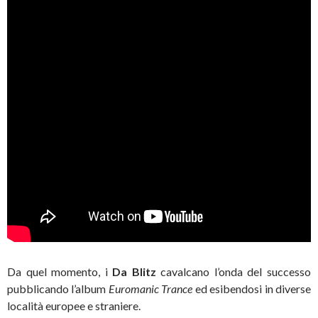
Da quel momento, i
Da Blitz
cavalcano l’onda del successo
pubblicando l’album
Euromanic Trance
ed esibendosi in diverse
località europee e straniere.