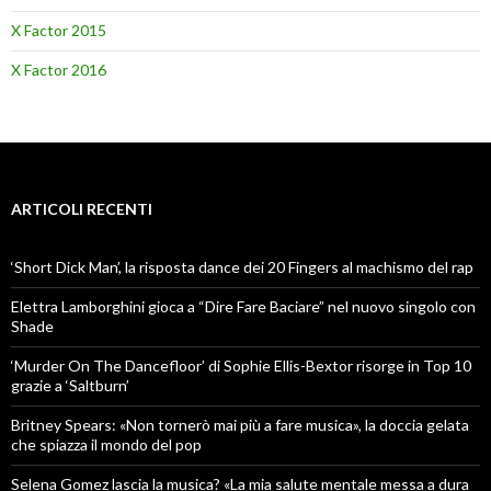
X Factor 2015
X Factor 2016
ARTICOLI RECENTI
‘Short Dick Man’, la risposta dance dei 20 Fingers al machismo del rap
Elettra Lamborghini gioca a “Dire Fare Baciare” nel nuovo singolo con
Shade
‘Murder On The Dancefloor’ di Sophie Ellis-Bextor risorge in Top 10
grazie a ‘Saltburn’
Britney Spears: «Non tornerò mai più a fare musica», la doccia gelata
che spiazza il mondo del pop
Selena Gomez lascia la musica? «La mia salute mentale messa a dura