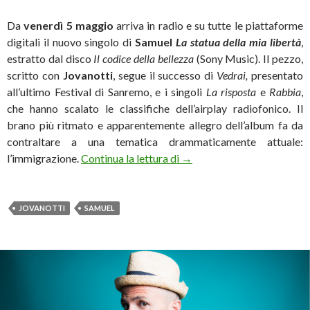
Da
venerdì 5 maggio
arriva in radio e su tutte le piattaforme
digitali il nuovo singolo di
Samuel
La statua della mia libertà
,
estratto dal disco
Il codice della bellezza
(Sony Music). Il pezzo,
scritto con
Jovanotti
, segue il successo di
Vedrai,
presentato
all’ultimo Festival di Sanremo, e i singoli
La risposta
e
Rabbia
,
che hanno scalato le classifiche dell’airplay radiofonico. Il
brano più ritmato e apparentemente allegro dell’album fa da
contraltare a una tematica drammaticamente attuale:
Samuel: in radio ‘La statua d
l’immigrazione.
Continua la lettura di
→
JOVANOTTI
SAMUEL