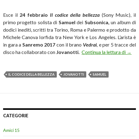
Esce il
24 febbraio
Il codice della bellezza
(Sony Music), il
primo progetto solista di
Samuel
dei
Subsonica
,
un album di
dodici inediti, scritti tra Torino, Roma e Palermo e prodotto da
Michele Canova Iorfida tra New York e Los Angeles. L’arista è
in gara a
Sanremo 2017
con il brano
Vedrai
,
e per 5 tracce del
Samuel
disco ha collaborato con
Jovanotti.
Continua la lettura di
→
IL CODICE DELLA BELLEZZA
JOVANOTTI
SAMUEL
CATEGORIE
Amici 15