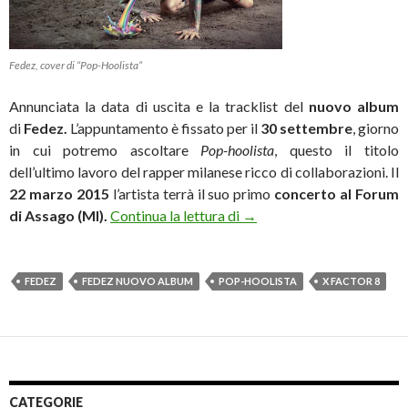
Fedez, cover di “Pop-Hoolista”
Annunciata la data di uscita e la tracklist del
nuovo album
di
Fedez.
L’appuntamento è fissato per il
30 settembre
, giorno
in cui potremo ascoltare
Pop-hoolista
, questo il titolo
dell’ultimo lavoro del rapper milanese ricco di collaborazioni. Il
22 marzo 2015
l’artista terrà il suo primo
concerto al Forum
Fedez, nuovo album “Pop-Ho
di Assago (MI).
Continua la lettura di
→
FEDEZ
FEDEZ NUOVO ALBUM
POP-HOOLISTA
X FACTOR 8
CATEGORIE