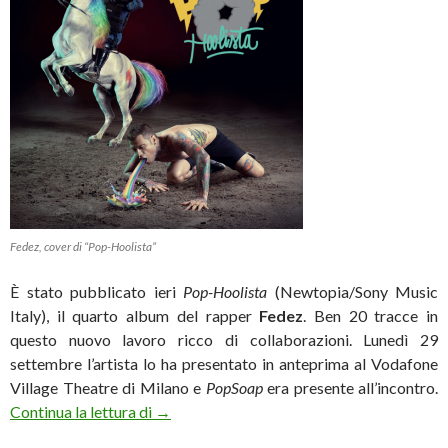
Fedez, cover di “Pop-Hoolista”
È stato pubblicato ieri
Pop-Hoolista
(Newtopia/Sony Music
Italy), il quarto album del rapper
Fedez
. Ben 20 tracce in
questo nuovo lavoro ricco di collaborazioni. Lunedì 29
settembre l’artista lo ha presentato in anteprima al Vodafone
Village Theatre di Milano e
PopSoap
era presente all’incontro.
Fedez: «Ho messo in rima una generazione s
Continua la lettura di
→