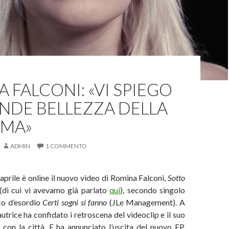
 FALCONI: «VI SPIEGO
NDE BELLEZZA DELLA
OMA»
ADMIN
1 COMMENTO
aprile è online il nuovo video di Romina Falconi,
Sotto
(di cui vi avevamo già parlato
qui
), secondo singolo
co d’esordio
Certi sogni si fanno
(JLe Management). A
autrice ha confidato i retroscena del videoclip e il suo
con la città. E ha annunciato l’uscita del nuovo EP.