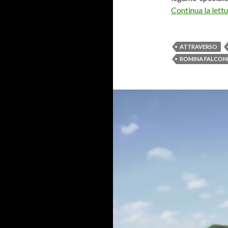
Continua la lett
ATTRAVERSO
ROMINA FALCON