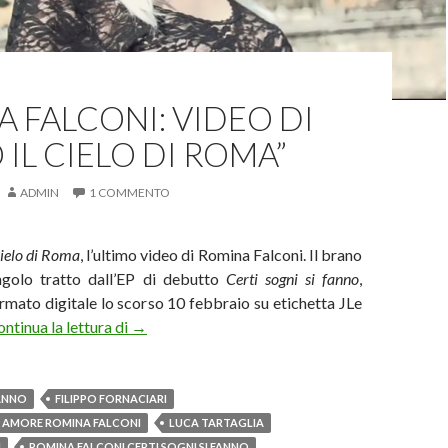
 FALCONI: VIDEO DI
 IL CIELO DI ROMA”
ADMIN
1 COMMENTO
cielo di Roma
, l’ultimo video di Romina Falconi. Il brano
ngolo tratto dall’EP di debutto
Certi sogni si fanno
,
rmato digitale lo scorso 10 febbraio su etichetta JLe
Romina Falconi: video di “Sotto il cielo di Roma
ntinua la lettura di
→
FANNO
FILIPPO FORNACIARI
O AMORE ROMINA FALCONI
LUCA TARTAGLIA
I
ROMINA FALCONI CERTI SOGNI SI FANNO