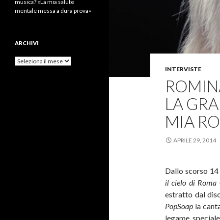
musica? «La mia salute
mentale messa a dura prova»
ARCHIVI
Archivi
INTERVISTE
ROMINA
LA GRA
MIA R
APRILE 29, 2014
Dallo scorso 14 
il cielo di Roma
estratto dal dis
PopSoap
la cant
legame speciale 