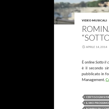
VIDEO MUSICALI
ROMINA
“SOTTO
APRILE 14, 2014
È online
Sotto il 
è il secondo si
pubblicato in fo
Management.
Co
CERTI SOGNI SI 
IL MIO PROSSIM
ROMINA FALCON