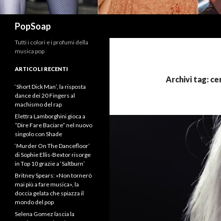
Cerca
PopSoap
Tutti i colori e i profumi della
musica pop
ARTICOLI RECENTI
Archivi tag: ce
‘Short Dick Man’, la risposta
dance dei 20 Fingers al
machismo del rap
Elettra Lamborghini gioca a
“Dire Fare Baciare” nel nuovo
singolo con Shade
‘Murder On The Dancefloor’
di Sophie Ellis-Bextor risorge
in Top 10 grazie a ‘Saltburn’
Britney Spears: «Non tornerò
mai più a fare musica», la
doccia gelata che spiazza il
mondo del pop
Selena Gomez lascia la