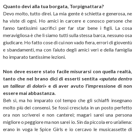
Quanto devi alla tua borgata, Torpignattara?
Devo molto, tutto direi. La mia gente è schietta e generosa, ne
ha viste di ogni. Ho amici in carcere e conosco persone che
fanno tantissimi sacrifici per far star bene i figli. La cosa
meravigliosa è che lì siamo tutti sulla stessa barca, nessuno osa
giudicare. Ho fatto cose di cui non vado fiera, errori di gioventù
e sbandamenti, ma con l’aiuto degli amici veri e della famiglia
ho imparato tantissime lezioni.
Non deve essere stato facile misurarsi con quella realtà,
tanto che nel brano dici di esserti sentita
«
sputata dentro
un tailleur di dolori
»
e di aver avuto l’impressione di non
essere mai abbastanza.
Beh si, ma ho imparato col tempo che gli schiaffi insegnano
molto più dei consensi. Se fossi cresciuta in un posto perfetto
ora non scriverei e non canterei; magari sarei una persona
migliore o peggiore ma non sarei io. Sin da piccola ero un’aliena:
erano in voga le Spice Girls e io cercavo le musicassette di