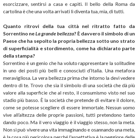
esorcizzare, sentirsi a casa e capiti. Il bello della Roma da
cartolina è che una volta arrivati lì diventa tua, mia, di tutti.
Quanto ritrovi della tua città nel ritratto fatto da
Sorrentino ne
La grande bellezza
? È davvero il simbolo di un
Paese che ha sepolto la propria bellezza sotto uno strato
di superficialità e stordimento, come ha dichiarato parte
della stampa?
Sorrentino è un genio che ha voluto rappresentare la solitudine
in uno dei posti più belli e conosciuti d’Italia. Una metafora
meravigliosa. La vera bellezza prima che intorno la devi vedere
dentro di te. Trovo che sia il simbolo di una società che dà più
valore alla superficie che al resto, il consumismo visto nel suo
stadio più basso. È la società che pretende di evitare il dolore,
come se potesse scegliere di essere immortale. Nessun uomo
vive all’altezza delle proprie passioni, tutti pretendono tanto
dando poco. Ma il vero viaggio è il viaggio stesso, non la meta.
Non si può vivere una vita immaginando e osannando una meta,
è la cosa più pericolosa perché l’aspettativa è la peggiore delle