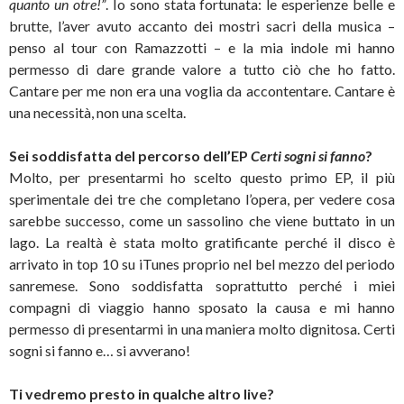
quanto un otre!”
. Io sono stata fortunata: le esperienze belle e
brutte, l’aver avuto accanto dei mostri sacri della musica –
penso al tour con Ramazzotti – e la mia indole mi hanno
permesso di dare grande valore a tutto ciò che ho fatto.
Cantare per me non era una voglia da accontentare. Cantare è
una necessità, non una scelta.
Sei soddisfatta del percorso dell’EP
Certi sogni si fanno
?
Molto, per presentarmi ho scelto questo primo EP, il più
sperimentale dei tre che completano l’opera, per vedere cosa
sarebbe successo, come un sassolino che viene buttato in un
lago. La realtà è stata molto gratificante perché il disco è
arrivato in top 10 su iTunes proprio nel bel mezzo del periodo
sanremese. Sono soddisfatta soprattutto perché i miei
compagni di viaggio hanno sposato la causa e mi hanno
permesso di presentarmi in una maniera molto dignitosa. Certi
sogni si fanno e… si avverano!
Ti vedremo presto in qualche altro live?