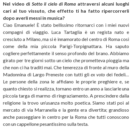
Nel video di
Sotto il cielo di Roma
attraversi alcuni luoghi
cari al tuo vissuto, che effetto ti ha fatto ripercorrerli
dopo averli messi in musica?
Ciao Emanuele! È stato bellissimo ritornarci con i miei nuovi
compagni di viaggio. Luca Tartaglia è un regista nato e
cresciuto a Milano, ma si è innamorato del centro di Roma così
come della mia piccola Parigi-Torpignattara. Ha saputo
cogliere perfettamente il senso profondo del brano. Abbiamo
girato per tre giorni sotto un cielo che prometteva pioggia ma
che non ci ha traditi mai. Che tenerezza di fronte al muro della
Madonnina di Largo Preneste con tutti gli
ex voto
dei fedeli…
Le persone della zona le affidano le proprie preghiere e, se
quanto chiesto si realizza, tornano entro un anno a lasciarle una
piccola targa di marmo di ringraziamento. A prescindere dalla
religione la trovo un’usanza molto poetica. Siamo stati poi al
mercato di via Marranella e la gente era divertita; grandioso
anche passeggiare in centro per la Roma che tutti conoscono
con un cappellone pesantissimo sulla testa.