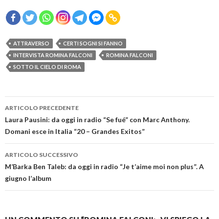
ATTRAVERSO
CERTI SOGNI SI FANNO
INTERVISTA ROMINA FALCONI
ROMINA FALCONI
SOTTO IL CIELO DI ROMA
Navigazione
ARTICOLO PRECEDENTE
articolo
Laura Pausini: da oggi in radio “Se fué” con Marc Anthony.
Domani esce in Italia “20 – Grandes Exitos”
ARTICOLO SUCCESSIVO
M’Barka Ben Taleb: da oggi in radio “Je t’aime moi non plus”. A
giugno l’album