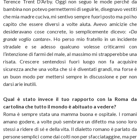
Terence Trent D’Arby. Oggi non seguo le mode perché da
bambina non potevo permettermi di seguirle, disegnavo vestiti
che mia madre cuciva, mi sentivo sempre fuori posto ma poi ho
capito che essere diversi a volte aiuta. Avevo amicizie che
desideravano cose concrete, io semplicemente dicevo:
«Da
grande voglio cantare»
. Ho perso mio fratello in un incidente
stradale e se adesso qualcuno volesse criticarmi con
l’intenzione di farmi del male, al massimo mi strapperebbe una
risata. Crescere sentendosi fuori luogo non fa acquisire
sicurezza anche una volta che si è diventati grandi, ma forse è
un buon modo per mettersi sempre in discussione e per non
darsi arie inutili.
Qual è stato invece il tuo rapporto con la Roma da
cartolina che tutto il mondo è abituato a vedere?
Roma è sempre stata una mamma buona e ospitale. I romani
amano godere, a volte può sembrare un difetto ma sono loro
stessi a ridere di sé e della vita. Il dialetto romano è parlato da
persone semplici come dai colti non per sfacciataggine, ma per