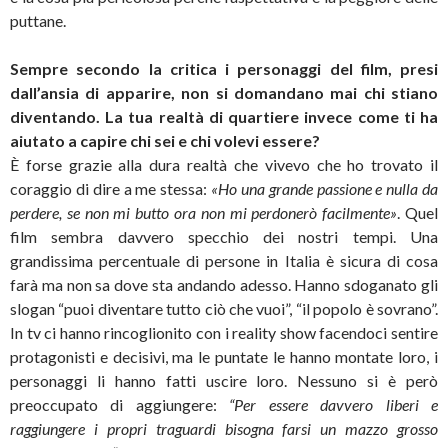
puttane.
Sempre secondo la critica i personaggi del film, presi
dall’ansia di apparire, non si domandano mai chi stiano
diventando. La tua realtà di quartiere invece come ti ha
aiutato a capire chi sei e chi volevi essere?
È forse grazie alla dura realtà che vivevo che ho trovato il
coraggio di dire a me stessa:
«Ho una grande passione e nulla da
perdere, se non mi butto ora non mi perdonerò facilmente»
. Quel
film sembra davvero specchio dei nostri tempi. Una
grandissima percentuale di persone in Italia è sicura di cosa
farà ma non sa dove sta andando adesso. Hanno sdoganato gli
slogan “puoi diventare tutto ciò che vuoi”, “il popolo è sovrano”.
In tv ci hanno rincoglionito con i reality show facendoci sentire
protagonisti e decisivi, ma le puntate le hanno montate loro, i
personaggi li hanno fatti uscire loro. Nessuno si è però
preoccupato di aggiungere:
“Per essere davvero liberi e
raggiungere i propri traguardi bisogna farsi un mazzo grosso