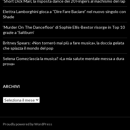
‘Short Dick Man’, la risposta dance dei 20 Fingers al machismo del rap
Elettra Lamborghini gioca a “Dire Fare Baciare” nel nuovo singolo con
Shade
‘Murder On The Dancefloor’ di Sophie Ellis-Bextor risorge in Top 10
grazie a ‘Saltburn’
Britney Spears: «Non tornerò mai più a fare musica», la doccia gelata
che spiazza il mondo del pop
Selena Gomez lascia la musica? «La mia salute mentale messa a dura
prova»
ARCHIVI
Archivi
Proudly powered by WordPress