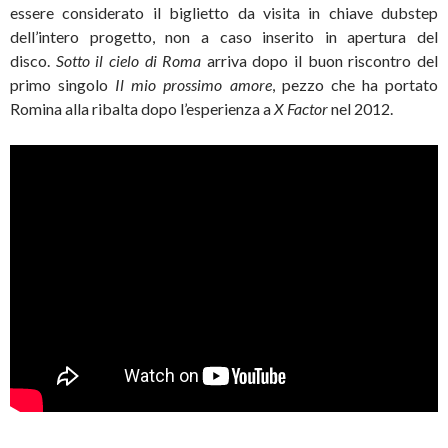
essere considerato il biglietto da visita in chiave dubstep
dell’intero progetto, non a caso inserito in apertura del
disco.
Sotto il cielo di Roma
arriva dopo il buon riscontro del
primo singolo
Il mio prossimo amore
, pezzo che ha portato
Romina alla ribalta dopo l’esperienza a
X Factor
nel 2012.