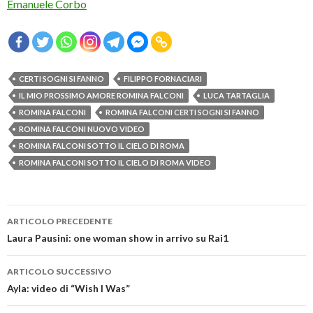
Emanuele Corbo
CERTI SOGNI SI FANNO
FILIPPO FORNACIARI
IL MIO PROSSIMO AMORE ROMINA FALCONI
LUCA TARTAGLIA
ROMINA FALCONI
ROMINA FALCONI CERTI SOGNI SI FANNO
ROMINA FALCONI NUOVO VIDEO
ROMINA FALCONI SOTTO IL CIELO DI ROMA
ROMINA FALCONI SOTTO IL CIELO DI ROMA VIDEO
Navigazione
ARTICOLO PRECEDENTE
articolo
Laura Pausini: one woman show in arrivo su Rai1
ARTICOLO SUCCESSIVO
Ayla: video di “Wish I Was”