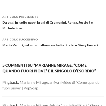
Navigazione
ARTICOLO PRECEDENTE
articolo
Da oggi in radio nuovi brani di Cremonini, Renga, Jessie J e
Michele Bravi
ARTICOLO SUCCESSIVO
Mario Venuti, nel nuovo album anche Battiato e Giusy Ferreri
5 COMMENTI SU “MARIANNE MIRAGE, “COME
QUANDO FUORI PIOVE” È IL SINGOLO D’ESORDIO”
Pingback:
Marianne Mirage, arriva il video di “Come quando
fuori piove” | PopSoap
Pingback:
Marianne Mirage rivisita “Jingle Bell Rock”. Guarda