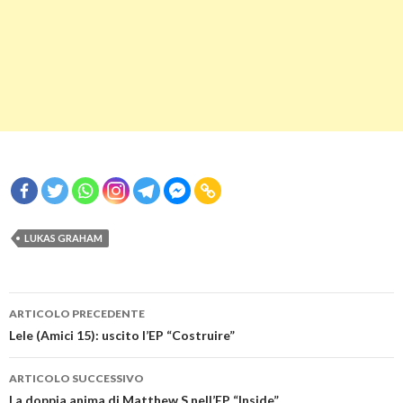
LUKAS GRAHAM
Navigazione
ARTICOLO PRECEDENTE
articolo
Lele (Amici 15): uscito l’EP “Costruire”
ARTICOLO SUCCESSIVO
La doppia anima di Matthew S nell’EP “Inside”