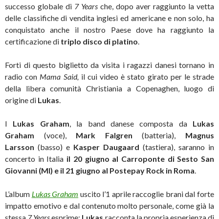
successo globale di
7 Years
che, dopo aver raggiunto la vetta
delle classifiche di vendita inglesi ed americane e non solo, ha
conquistato anche il nostro Paese dove ha raggiunto la
certificazione di
triplo disco di platino
.
Forti di questo biglietto da visita i ragazzi danesi tornano in
radio con
Mama Said,
il cui video è stato girato per le strade
della libera comunità Christiania a Copenaghen, luogo di
origine di
Lukas
.
I
Lukas Graham
, la band danese composta da
Lukas
Graham
(voce),
Mark Falgren
(batteria),
Magnus
Larsson
(basso) e
Kasper Daugaard
(tastiera), saranno in
concerto in Italia
il 20 giugno al Carroponte di Sesto San
Giovanni (MI) e il 21 giugno al Postepay Rock in Roma
.
L’album
Lukas Graham
uscito l’1 aprile raccoglie brani dal forte
impatto emotivo e dal contenuto molto personale, come già la
stessa
7 Years
esprime:
Lukas
racconta la propria esperienza di