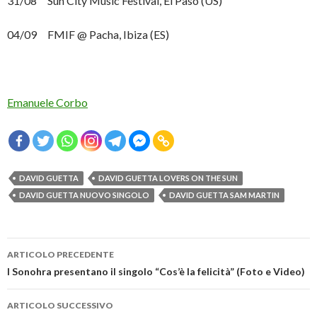
31/08 Sun City Music Festival, El Paso (US)
04/09 FMIF @ Pacha, Ibiza (ES)
Emanuele Corbo
DAVID GUETTA
DAVID GUETTA LOVERS ON THE SUN
DAVID GUETTA NUOVO SINGOLO
DAVID GUETTA SAM MARTIN
Navigazione
ARTICOLO PRECEDENTE
articolo
I Sonohra presentano il singolo “Cos’è la felicità” (Foto e Video)
ARTICOLO SUCCESSIVO