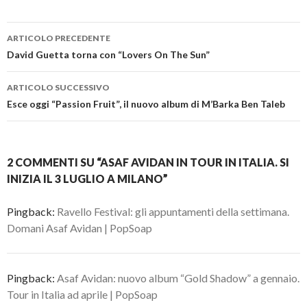
Navigazione
ARTICOLO PRECEDENTE
articolo
David Guetta torna con “Lovers On The Sun”
ARTICOLO SUCCESSIVO
Esce oggi “Passion Fruit”, il nuovo album di M’Barka Ben Taleb
2 COMMENTI SU “ASAF AVIDAN IN TOUR IN ITALIA. SI
INIZIA IL 3 LUGLIO A MILANO”
Pingback:
Ravello Festival: gli appuntamenti della settimana.
Domani Asaf Avidan | PopSoap
Pingback:
Asaf Avidan: nuovo album “Gold Shadow” a gennaio.
Tour in Italia ad aprile | PopSoap