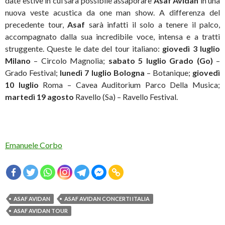
date estive in cui sarà possibile assaporare
Asaf Avidan
in una
nuova veste acustica da one man show. A differenza del
precedente tour,
Asaf
sarà infatti il solo a tenere il palco,
accompagnato dalla sua incredibile voce, intensa e a tratti
struggente. Queste le date del tour italiano:
giovedì 3 luglio
Milano
– Circolo Magnolia;
sabato 5 luglio Grado (Go)
–
Grado Festival;
lunedì 7 luglio Bologna
– Botanique;
giovedì
10 luglio
Roma – Cavea Auditorium Parco Della Musica;
martedì 19 agosto
Ravello (Sa) – Ravello Festival.
Emanuele Corbo
ASAF AVIDAN
ASAF AVIDAN CONCERTI ITALIA
ASAF AVIDAN TOUR