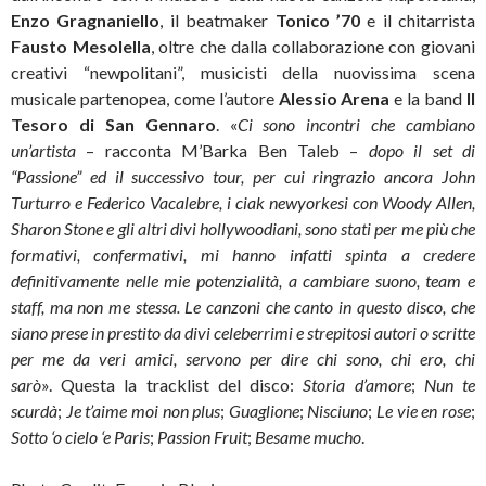
Enzo Gragnaniello
, il beatmaker
Tonico ’70
e il chitarrista
Fausto Mesolella
, oltre che dalla collaborazione con giovani
creativi “newpolitani”, musicisti della nuovissima scena
musicale partenopea, come l’autore
Alessio Arena
e la band
Il
Tesoro di San Gennaro
. «
Ci sono incontri che cambiano
un’artista
– racconta M’Barka Ben Taleb –
dopo il set di
“Passione” ed il successivo tour, per cui ringrazio ancora John
Turturro e Federico Vacalebre, i ciak newyorkesi con Woody Allen,
Sharon Stone e gli altri divi hollywoodiani, sono stati per me più che
formativi, confermativi, mi hanno infatti spinta a credere
definitivamente nelle mie potenzialità, a cambiare suono, team e
staff, ma non me stessa. Le canzoni che canto in questo disco, che
siano prese in prestito da divi celeberrimi e strepitosi autori o scritte
per me da veri amici, servono per dire chi sono, chi ero, chi
sarò
». Questa la tracklist del disco:
Storia d’amore
;
Nun te
scurdà
;
Je t’aime moi non plus
;
Guaglione
;
Nisciuno
;
Le vie en rose
;
Sotto ‘o cielo ‘e Paris
;
Passion Fruit
;
Besame mucho
.