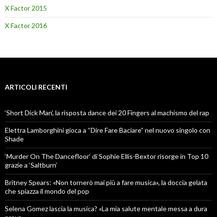
X Factor 2015
X Factor 2016
ARTICOLI RECENTI
‘Short Dick Man’, la risposta dance dei 20 Fingers al machismo del rap
Elettra Lamborghini gioca a “Dire Fare Baciare” nel nuovo singolo con
Shade
‘Murder On The Dancefloor’ di Sophie Ellis-Bextor risorge in Top 10
grazie a ‘Saltburn’
Britney Spears: «Non tornerò mai più a fare musica», la doccia gelata
che spiazza il mondo del pop
Selena Gomez lascia la musica? «La mia salute mentale messa a dura