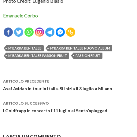
Photo Credit: Eugenio Blasio
Emanuele Corbo
M'BARKA BEN TALEB
M'BARKA BEN TALEB NUOVO ALBUM
M'BARKA BEN TALEB PASSION FRUIT
PASSION FRUIT
Navigazione
ARTICOLO PRECEDENTE
articolo
Asaf Avidan in tour in Italia. Si inizia il 3 luglio a Milano
ARTICOLO SUCCESSIVO
I Goldfrapp in concerto l’11 luglio al Sexto’nplugged
LASCIA UN COMMENTO