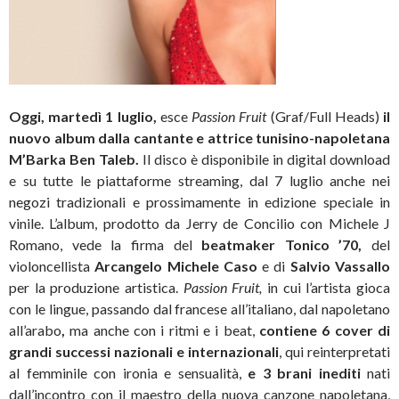
Oggi, martedì 1 luglio,
esce
Passion Fruit
(Graf/Full Heads)
il
nuovo album dalla cantante e attrice tunisino-napoletana
M’Barka Ben Taleb.
Il disco è disponibile in digital download
e su tutte le piattaforme streaming, dal 7 luglio anche nei
negozi tradizionali e prossimamente in edizione speciale in
vinile.
L’album, prodotto da Jerry de Concilio con Michele J
Romano, vede la firma del
beatmaker Tonico ’70,
del
violoncellista
Arcangelo Michele Caso
e di
Salvio Vassallo
per la produzione artistica.
Passion Fruit,
in cui
l’artista
gioca
con le lingue, passando dal francese all’italiano, dal napoletano
all’arabo
,
ma anche con i ritmi e i beat,
contiene 6 cover di
grandi successi nazionali e internazionali
, qui reinterpretati
al femminile con ironia e sensualità,
e 3 brani inediti
nati
dall’incontro con il maestro della nuova canzone napoletana,