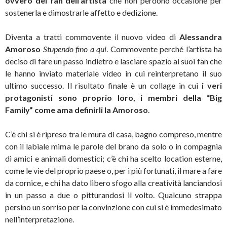
ovvero dei fan dell’artista
che non perdono occasione per
sostenerla e dimostrarle affetto e dedizione.
Diventa a tratti commovente il nuovo video di
Alessandra
Amoroso
Stupendo fino a qui
. Commovente perché l’artista ha
deciso di fare un passo indietro e lasciare spazio ai suoi fan che
le hanno inviato materiale video in cui reinterpretano il suo
ultimo successo. Il risultato finale è un collage in cui
i veri
protagonisti sono proprio loro, i membri della “Big
Family” come ama definirli la Amoroso
.
C’è chi si è ripreso tra le mura di casa, bagno compreso, mentre
con il labiale mima le parole del brano da solo o in compagnia
di amici e animali domestici; c’è chi ha scelto location esterne,
come le vie del proprio paese o, per i più fortunati, il mare a fare
da cornice, e chi ha dato libero sfogo alla creatività lanciandosi
in un passo a due o pitturandosi il volto. Qualcuno strappa
persino un sorriso per la convinzione con cui si è immedesimato
nell’interpretazione.