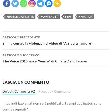
FRANCESCA MONTE
KOMMINUET
STAY
X FACTOR
Navigazione
ARTICOLO PRECEDENTE
articolo
Emma contro la violenza nel video di “Arriverà l’amore”
ARTICOLO SUCCESSIVO
The Voice 2015: esce “Vento” di Chiara Dello Iacovo
LASCIA UN COMMENTO
Default Comments (0)
Facebook Comments
Il tuo indirizzo email non sarà pubblicato.
I campi obbligatori sono
contrassegnati
*