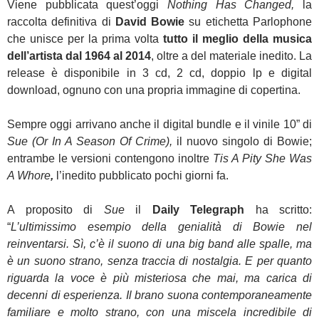
Viene pubblicata quest’oggi
Nothing Has Changed,
la
raccolta definitiva di
David Bowie
su etichetta Parlophone
che unisce per la prima volta
tutto il meglio della musica
dell’artista dal 1964 al 2014
, oltre a del materiale inedito. La
release è disponibile in 3 cd, 2 cd, doppio lp e digital
download, ognuno con una propria immagine di copertina.
Sempre oggi arrivano anche il digital bundle e il vinile 10” di
Sue (Or In A Season Of Crime),
il nuovo singolo di Bowie;
entrambe le versioni contengono inoltre
Tis A Pity She Was
A Whore
,
l’inedito pubblicato pochi giorni fa.
A proposito di
Sue
il
Daily Telegraph
ha scritto:
“
L
’ultimissimo esempio della genialità di Bowie nel
reinventarsi. Sì, c’è il suono di una big band alle spalle, ma
è un suono strano, senza traccia di nostalgia. E per quanto
riguarda la voce è più misteriosa che mai, ma carica di
decenni di esperienza. Il brano suona contemporaneamente
familiare e molto strano, con una miscela incredibile di