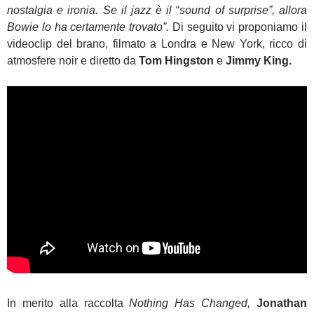
nostalgia e ironia. Se il jazz è il
“
sound of surprise”, allora
Bowie lo ha certamente trovato”.
Di seguito vi proponiamo il
videoclip del brano, filmato a Londra e New York, ricco di
atmosfere noir e diretto da
Tom Hingston
e
Jimmy King.
In merito alla raccolta
Nothing Has Changed,
Jonathan