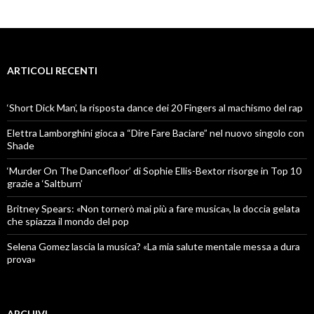
ARTICOLI RECENTI
‘Short Dick Man’, la risposta dance dei 20 Fingers al machismo del rap
Elettra Lamborghini gioca a “Dire Fare Baciare” nel nuovo singolo con
Shade
‘Murder On The Dancefloor’ di Sophie Ellis-Bextor risorge in Top 10
grazie a ‘Saltburn’
Britney Spears: «Non tornerò mai più a fare musica», la doccia gelata
che spiazza il mondo del pop
Selena Gomez lascia la musica? «La mia salute mentale messa a dura
prova»
ARCHIVI