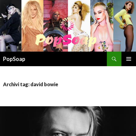
Cerca
PopSoap
VAI
MENU
AL
PRINCI
CONTENUTO
Archivi tag: david bowie