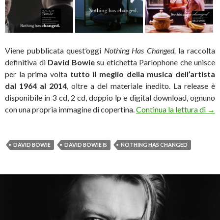
Viene pubblicata quest’oggi
Nothing Has Changed,
la raccolta
definitiva di
David Bowie
su etichetta Parlophone che unisce
per la prima volta
tutto il meglio della musica dell’artista
dal 1964 al 2014
, oltre a del materiale inedito. La release è
disponibile in 3 cd, 2 cd, doppio lp e digital download, ognuno
Tut
con una propria immagine di copertina.
Continua la lettura di
→
DAVID BOWIE
DAVID BOWIE IS
NOTHING HAS CHANGED