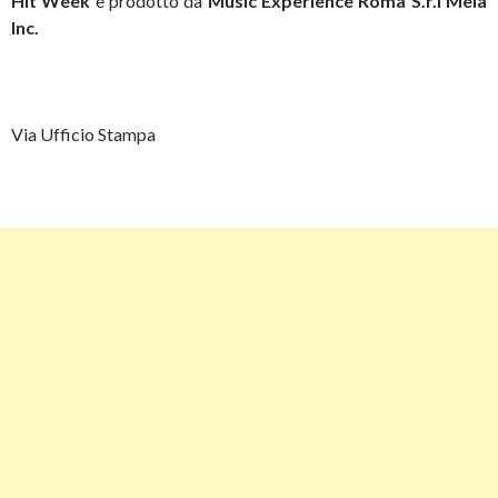
Hit Week
è prodotto da
Music Experience Roma S.r.l Mela
Inc.
Via Ufficio Stampa