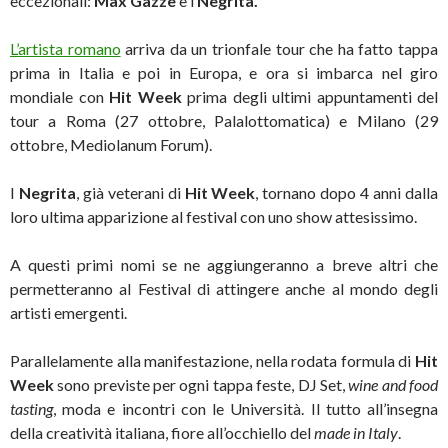
eccezionali:
Max Gazzè
e i
Negrita.
L’artista romano
arriva da un trionfale tour che ha fatto tappa
prima in Italia e poi in Europa, e ora si imbarca nel giro
mondiale con
Hit Week
prima degli ultimi appuntamenti del
tour a Roma (27 ottobre, Palalottomatica) e Milano (29
ottobre, Mediolanum Forum).
I
Negrita
, già veterani di
Hit Week
, tornano dopo 4 anni dalla
loro ultima apparizione al festival con uno show attesissimo.
A questi primi nomi se ne aggiungeranno a breve altri che
permetteranno al Festival di attingere anche al mondo degli
artisti emergenti.
Parallelamente alla manifestazione, nella rodata formula di
Hit
Week
sono previste per ogni tappa feste, DJ Set,
wine and food
tasting
, moda e incontri con le Università. Il tutto all’insegna
della creatività italiana, fiore all’occhiello del
made in Italy
.