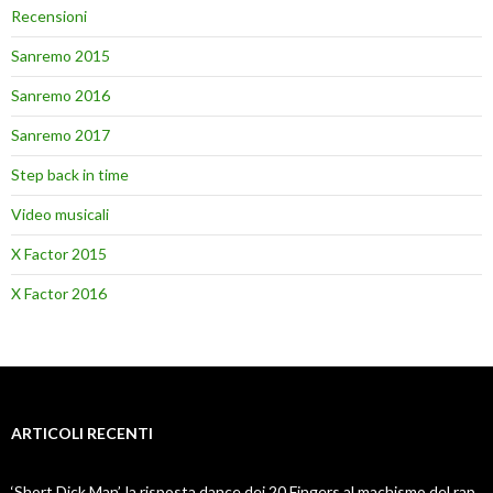
Recensioni
Sanremo 2015
Sanremo 2016
Sanremo 2017
Step back in time
Video musicali
X Factor 2015
X Factor 2016
ARTICOLI RECENTI
‘Short Dick Man’, la risposta dance dei 20 Fingers al machismo del rap