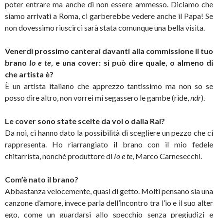
poter entrare ma anche di non essere ammesso. Diciamo che
siamo arrivati a Roma, ci garberebbe vedere anche il Papa! Se
non dovessimo riuscirci sarà stata comunque una bella visita.
Venerdì prossimo canterai davanti alla commissione il tuo
brano
Io e te
, e una cover: si può dire quale, o almeno di
che artista è?
È un artista italiano che apprezzo tantissimo ma non so se
posso dire altro, non vorrei mi segassero le gambe (ride,
ndr
).
Le cover sono state scelte da voi o dalla Rai?
Da noi, ci hanno dato la possibilità di scegliere un pezzo che ci
rappresenta. Ho riarrangiato il brano con il mio fedele
chitarrista, nonché produttore di
Io e te
, Marco Carnesecchi.
Com’è nato il brano?
Abbastanza velocemente, quasi di getto. Molti pensano sia una
canzone d’amore, invece parla dell’incontro tra l’io e il suo alter
ego, come un guardarsi allo specchio senza pregiudizi e