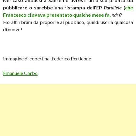
Nel caso andassi a Sanremo avresti un disco pronto da
pubblicare o sarebbe una ristampa dell’EP
Parallele
(
che
Francesco ci aveva presentato qualche mese fa,
ndr
)?
Ho altri brani da proporre al pubblico, quindi uscirà qualcosa
di nuovo!
Immagine di copertina: Federico Perticone
Emanuele Corbo