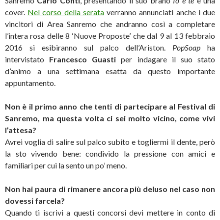
Sanremo
Carlo Conti
, presentando il suo brano
Io e te
e una
cover.
Nel corso della serata
verranno annunciati anche i due
vincitori di Area Sanremo che andranno così a completare
l’intera rosa delle 8 ‘Nuove Proposte’ che dal 9 al 13 febbraio
2016 si esibiranno sul palco dell’Ariston.
PopSoap
ha
intervistato
Francesco Guasti
per indagare il suo stato
d’animo a una settimana esatta da questo importante
appuntamento.
Non è il primo anno che tenti di partecipare al Festival di
Sanremo, ma questa volta ci sei molto vicino, come vivi
l’attesa?
Avrei voglia di salire sul palco subito e togliermi il dente, però
la sto vivendo bene: condivido la pressione con amici e
familiari per cui la sento un po’ meno.
Non hai paura di rimanere ancora più deluso nel caso non
dovessi farcela?
Quando ti iscrivi a questi concorsi devi mettere in conto di