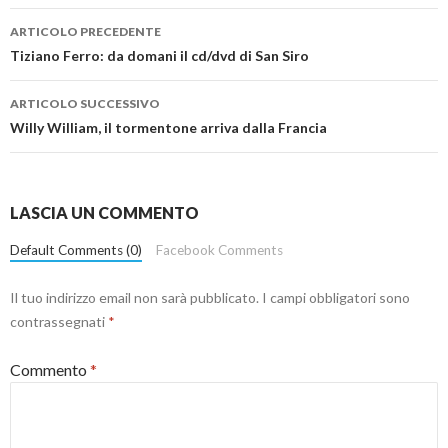
Navigazione
ARTICOLO PRECEDENTE
articolo
Tiziano Ferro: da domani il cd/dvd di San Siro
ARTICOLO SUCCESSIVO
Willy William, il tormentone arriva dalla Francia
LASCIA UN COMMENTO
Default Comments (0)
Facebook Comments
Il tuo indirizzo email non sarà pubblicato.
I campi obbligatori sono
contrassegnati
*
Commento
*