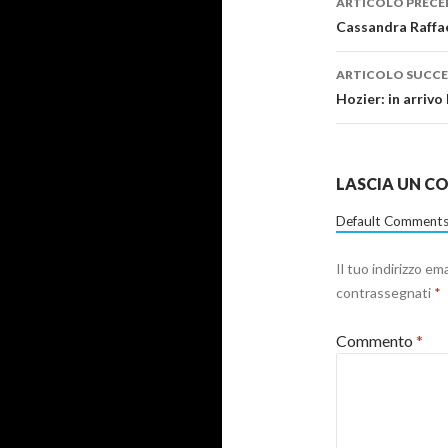
ARTICOLO PRECE
articolo
Cassandra Raffae
ARTICOLO SUCCE
Hozier: in arrivo
LASCIA UN 
Default Comments
Il tuo indirizzo em
contrassegnati
*
Commento
*