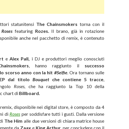
ttori statunitensi
The Chainsmokers
torna con il
o
Roses
featuring
Rozes.
Il brano, già in rotazione
isponibile anche nel pacchetto di remix, è contenuto
rt
e
Alex Pall,
i DJ e produttori meglio conosciuti
hainsmokers
, hanno raggiunto il
successo
 lo scorso anno con la hit
#Selfie
.
Ora tornano sulle
EP dal titolo
Bouquet
che contiene 5 tracce
,
ingolo
Roses,
che ha raggiunto la Top 10 della
c chart di
Billboard.
 remix, disponibile nei digital store, è composto da 4
oni di
Roses
per soddisfare tutti i gusti. Dalla versione
di
The Him
alle due versioni di chiara matrice house
vemente da
Zaax
e
King Arthur
, per concludere con il