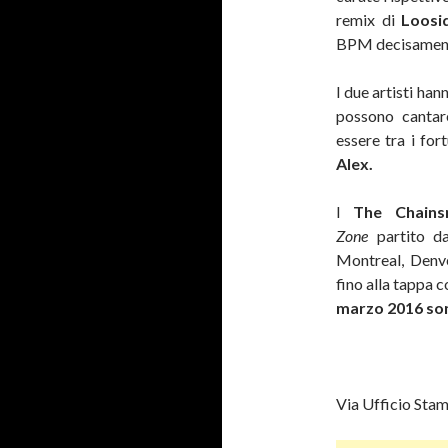
remix di
Loosi
BPM decisamenti 
I due artisti han
possono cantar
essere tra i fo
Alex.
I
The Chains
Zone
partito da
Montreal, Denve
fino alla tappa 
marzo 2016 sono
Via Ufficio Sta