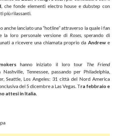
d
, che fonde elementi electro house e dubstep con
più rilassanti.
no anche lanciato una “hotline” attraverso la quale i fan
e la loro personale versione di
Roses,
sperando di
rtunati a ricevere una chiamata proprio da
Andrew
e
mokers
hanno iniziato il loro tour
The Friend
 Nashville, Tennessee, passando per Philadelphia,
r, Seattle, Los Angeles: 31 città del Nord America
conclusiva del 5 dicembre a Las Vegas. T
ra febbraio e
 attesi in Italia.
mpa