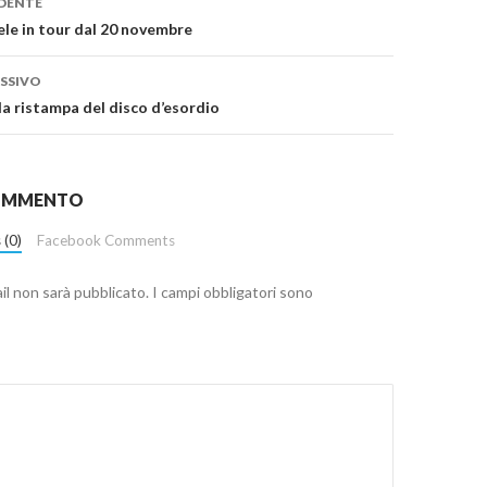
DENTE
le in tour dal 20 novembre
SSIVO
 la ristampa del disco d’esordio
COMMENTO
 (0)
Facebook Comments
ail non sarà pubblicato.
I campi obbligatori sono