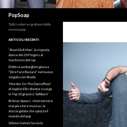
Cerca
PopSoap
Tutti i colori e i profumi della
musica pop
ARTICOLI RECENTI
‘Short Dick Man’, la risposta
dance dei 20 Fingers al
machismo del rap
Elettra Lamborghini gioca a
“Dire Fare Baciare” nel nuovo
singolo con Shade
‘Murder On The Dancefloor’
di Sophie Ellis-Bextor risorge
in Top 10 grazie a ‘Saltburn’
Britney Spears: «Non tornerò
mai più a fare musica», la
doccia gelata che spiazza il
mondo del pop
Selena Gomez lascia la