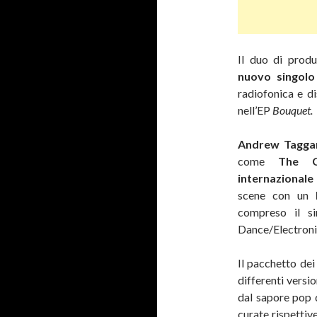
Il duo di produ
nuovo singol
radiofonica e d
nell’EP
Bouquet.
Andrew Tagga
come
The C
internazionale
scene con un
compreso il s
Dance/Electroni
Il pacchetto dei
differenti versi
dal sapore pop 
curate rispetti