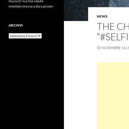
musica? «La mia salute
mentale messa a dura prova»
NEWS
THE C
ARCHIVI
“#SELF
Archivi
NOVEMBRE 16, 