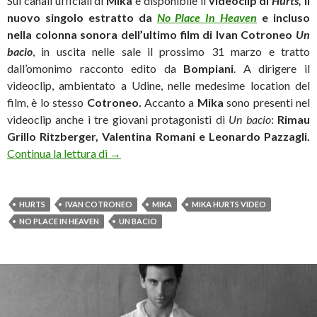
Sui canali ufficiali di
Mika
è disponibile il
videoclip di
Hurts,
il
nuovo singolo estratto da
No Place In Heaven
e incluso
nella colonna sonora dell’ultimo film di Ivan Cotroneo
Un
bacio
, in uscita nelle sale il prossimo 31 marzo e tratto
dall’omonimo racconto edito da
Bompiani
. A dirigere il
videoclip, ambientato a Udine, nelle medesime location del
film, è lo stesso
Cotroneo.
Accanto a
Mika
sono presenti nel
videoclip anche i tre giovani protagonisti di
Un bacio
:
Rimau
Grillo Ritzberger, Valentina Romani e Leonardo Pazzagli.
Mika contro il bullismo nel video di “Hurts”
Continua la lettura di
→
HURTS
IVAN COTRONEO
MIKA
MIKA HURTS VIDEO
NO PLACE IN HEAVEN
UN BACIO