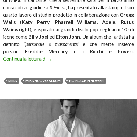
consecutivo giudice a
X Factor
, ha presentato alla stampa il suo
quarto lavoro di studio prodotto in collaborazione con
Gregg
Wells
(
Katy Perry, Pharrell Williams, Adele, Rufus
Wainwright
), e ispirato ai grandi dischi pop degli anni ’70 di
icone come
Billy Joel
ed
Elton John.
Un album che l’artista ha
definito
“personale e trasparente”
e che mette insieme
persino
Freddie Mercury
e i
Ricchi e Poveri.
Mika: «Il paradiso? Io sto bene dove sto»
Continua la lettura di
→
MIKA
MIKA NUOVO ALBUM
NO PLACE IN HEAVEN