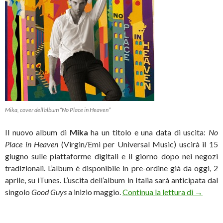
Mika, cover dell’album “No Place in Heaven”
Il nuovo album di
Mika
ha un titolo e una data di uscita:
No
Place in Heaven
(Virgin/Emi per Universal Music) uscirà il 15
giugno sulle piattaforme digitali e il giorno dopo nei negozi
tradizionali. L’album è disponibile in pre-ordine già da oggi, 2
aprile, su iTunes. L’uscita dell’album in Italia sarà anticipata dal
Mika, da
singolo
Good Guys
a inizio maggio.
Continua la lettura di
→