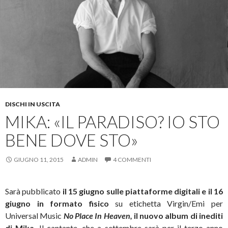
DISCHI IN USCITA
MIKA: «IL PARADISO? IO STO
BENE DOVE STO»
GIUGNO 11, 2015
ADMIN
4 COMMENTI
Sarà pubblicato
il 15 giugno sulle piattaforme digitali e il 16
giugno in formato fisico
su etichetta Virgin/Emi per
Universal Music
No Place In Heaven,
il nuovo album di inediti
di
Mika.
Il cantante, che a settembre sarà per il terzo anno