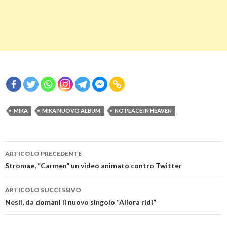
MIKA
MIKA NUOVO ALBUM
NO PLACE IN HEAVEN
Navigazione
ARTICOLO PRECEDENTE
articolo
Stromae, “Carmen” un video animato contro Twitter
ARTICOLO SUCCESSIVO
Nesli, da domani il nuovo singolo “Allora ridi”