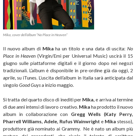
Mika, cover dell’album “No Place in Heaven”
Il nuovo album di
Mika
ha un titolo e una data di uscita:
No
Place in Heaven
(Virgin/Emi per Universal Music) uscirà il 15
giugno sulle piattaforme digitali e il giorno dopo nei negozi
tradizionali. L’album è disponibile in pre-ordine già da oggi, 2
aprile, su iTunes. L’uscita dell’album in Italia sarà anticipata dal
singolo
Good Guys
a inizio maggio.
Si tratta del quarto disco di inediti per
Mika,
e arriva al termine
di due anni intensi di lavoro creativo.
Mika
ha prodotto il nuovo
album in collaborazione con
Gregg Wells (Katy Perry,
Pharrell Williams, Adele, Rufus Wainwright
e
Mika
stesso),
produttore già nominato ai Grammy. Ne è nato un album più
maturo dei precedenti, che rivela il talento di scrittura