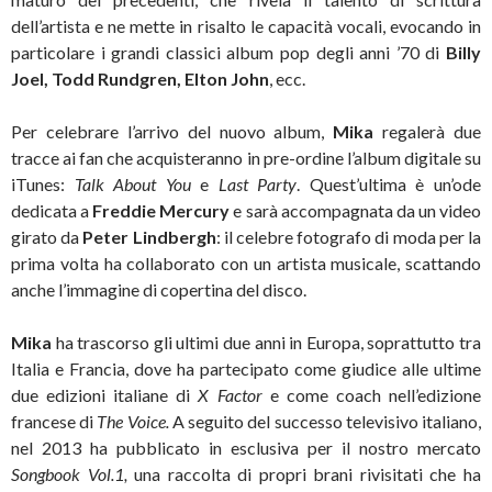
dell’artista e ne mette in risalto le capacità vocali, evocando in
particolare i grandi classici album pop degli anni ’70 di
Billy
Joel, Todd Rundgren, Elton John
, ecc.
Per celebrare l’arrivo del nuovo album,
Mika
regalerà due
tracce ai fan che acquisteranno in pre-ordine l’album digitale su
iTunes:
Talk About You
e
Last Party
. Quest’ultima è un’ode
dedicata a
Freddie Mercury
e sarà accompagnata da un video
girato da
Peter Lindbergh
: il celebre fotografo di moda per la
prima volta ha collaborato con un artista musicale, scattando
anche l’immagine di copertina del disco.
Mika
ha trascorso gli ultimi due anni in Europa, soprattutto tra
Italia e Francia, dove ha partecipato come giudice alle ultime
due edizioni italiane di
X Factor
e come coach nell’edizione
francese di
The Voice.
A seguito del successo televisivo italiano,
nel 2013 ha pubblicato in esclusiva per il nostro mercato
Songbook Vol.1,
una raccolta di propri brani rivisitati che ha