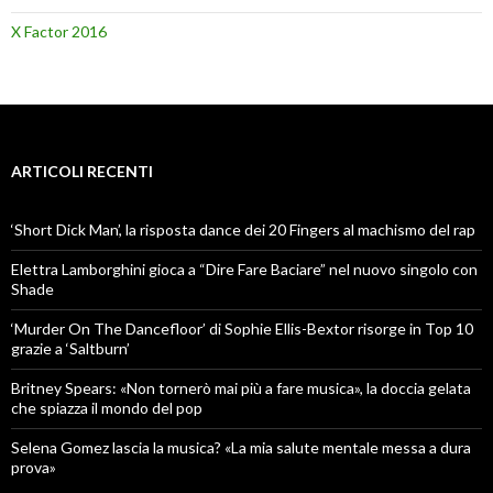
X Factor 2016
ARTICOLI RECENTI
‘Short Dick Man’, la risposta dance dei 20 Fingers al machismo del rap
Elettra Lamborghini gioca a “Dire Fare Baciare” nel nuovo singolo con
Shade
‘Murder On The Dancefloor’ di Sophie Ellis-Bextor risorge in Top 10
grazie a ‘Saltburn’
Britney Spears: «Non tornerò mai più a fare musica», la doccia gelata
che spiazza il mondo del pop
Selena Gomez lascia la musica? «La mia salute mentale messa a dura
prova»