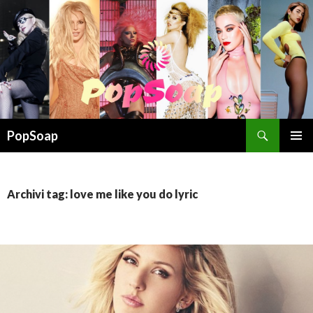
Cerca
PopSoap
VAI
MENU
AL
PRINCI
CONTENUTO
Archivi tag: love me like you do lyric