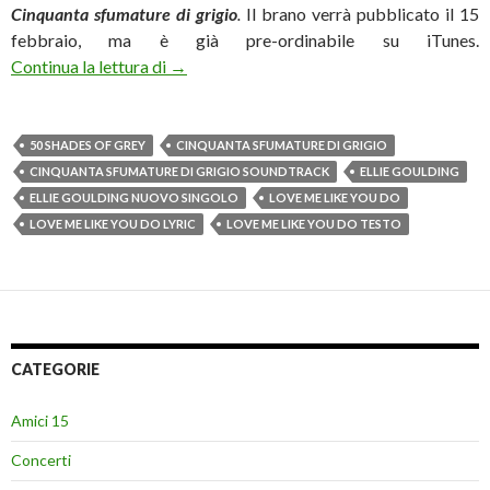
Cinquanta sfumature di grigio
.
Il brano verrà pubblicato il 15
febbraio, ma è già pre-ordinabile su iTunes.
Ellie Goulding: ascolta “Love Me Like You D
Continua la lettura di
→
50 SHADES OF GREY
CINQUANTA SFUMATURE DI GRIGIO
CINQUANTA SFUMATURE DI GRIGIO SOUNDTRACK
ELLIE GOULDING
ELLIE GOULDING NUOVO SINGOLO
LOVE ME LIKE YOU DO
LOVE ME LIKE YOU DO LYRIC
LOVE ME LIKE YOU DO TESTO
CATEGORIE
Amici 15
Concerti