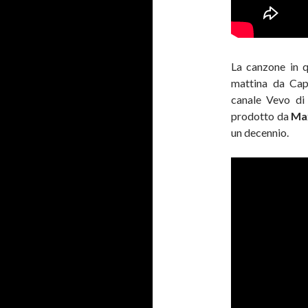
La canzone in 
mattina da Cap
canale Vevo d
prodotto da
Ma
un decennio.