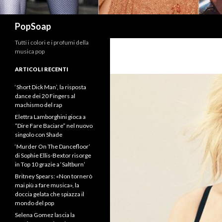
Cerca
PopSoap
Tutti i colori e i profumi della
musica pop
ARTICOLI RECENTI
‘Short Dick Man’, la risposta
dance dei 20 Fingers al
machismo del rap
Elettra Lamborghini gioca a
“Dire Fare Baciare” nel nuovo
singolo con Shade
‘Murder On The Dancefloor’
di Sophie Ellis-Bextor risorge
in Top 10 grazie a ‘Saltburn’
Britney Spears: «Non tornerò
mai più a fare musica», la
doccia gelata che spiazza il
mondo del pop
Selena Gomez lascia la