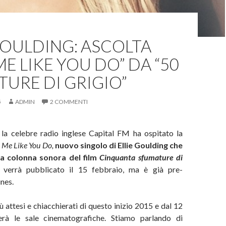
GOULDING: ASCOLTA
ME LIKE YOU DO” DA “50
URE DI GRIGIO”
5
ADMIN
2 COMMENTI
la celebre radio inglese Capital FM ha ospitato la
 Me Like You Do,
nuovo singolo di Ellie Goulding che
la colonna sonora del film
Cinquanta sfumature di
 verrà pubblicato il 15 febbraio, ma è già pre-
unes.
ù attesi e chiacchierati di questo inizio 2015 e dal 12
erà le sale cinematografiche. Stiamo parlando di