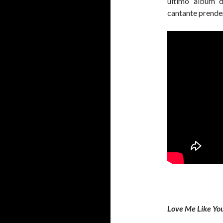
ultimo album de
cantante prende
Love Me Like Yo