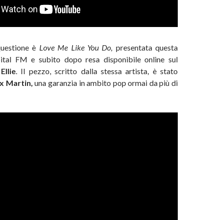
questione è
Love Me Like You Do,
presentata questa
ital FM e subito dopo resa disponibile online sul
i
Ellie
. Il pezzo, scritto dalla stessa artista, è stato
x Martin,
una garanzia in ambito pop ormai da più di