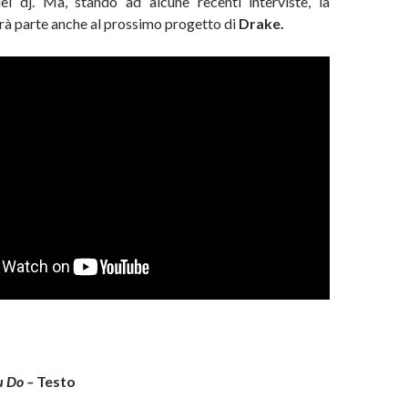
l dj. Ma, stando ad alcune recenti interviste, la
rà parte anche al prossimo progetto di
Drake.
u Do –
Testo