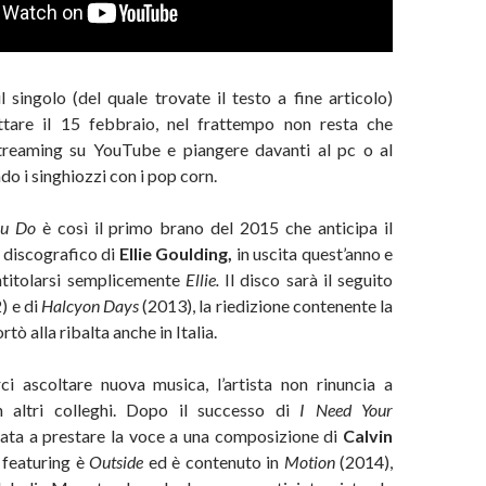
l singolo (del quale trovate il testo a fine articolo)
ttare il 15 febbraio, nel frattempo non resta che
treaming su YouTube e piangere davanti al pc o al
o i singhiozzi con i pop corn.
ou Do
è così il primo brano del 2015 che anticipa il
 discografico di
Ellie Goulding,
in uscita quest’anno e
titolarsi semplicemente
Ellie.
Il disco sarà il seguito
) e di
Halcyon Days
(2013), la riedizione contenente la
rtò alla ribalta anche in Italia.
rci ascoltare nuova musica, l’artista non rinuncia a
n altri colleghi. Dopo il successo di
I Need Your
nata a prestare la voce a una composizione di
Calvin
 featuring è
Outside
ed è contenuto in
Motion
(2014),