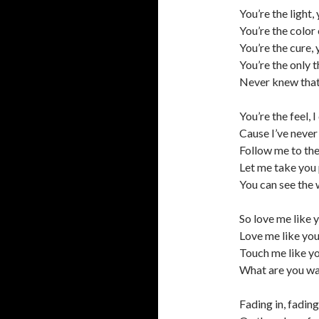
You’re the light,
You’re the color
You’re the cure, 
You’re the only 
Never knew that
You’re the feel, I
Cause I’ve never
Follow me to th
Let me take you 
You can see the w
So love me like 
Love me like you
Touch me like yo
What are you wa
Fading in, fading