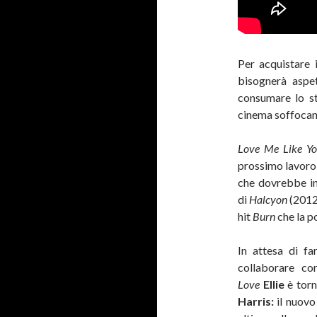
Per acquistare i
bisognerà aspe
consumare lo s
cinema soffocand
Love Me Like Y
prossimo lavoro
che dovrebbe in
di
Halcyon
(2012
hit
Burn
che la po
In attesa di fa
collaborare co
Love
Ellie
è tor
Harris:
il nuovo