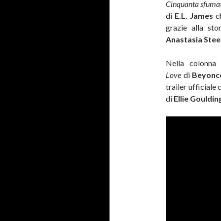
Cinquanta sfumatu
di
E.L. James
ch
grazie alla sto
Anastasia Stee
Nella colonna 
Love
di
Beyonc
trailer ufficial
di
Ellie Gouldin