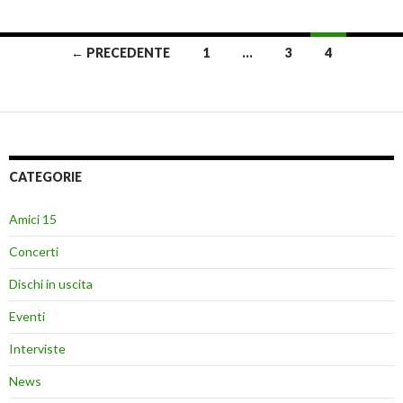
Navigazione
← PRECEDENTE
1
…
3
4
articoli
CATEGORIE
Amici 15
Concerti
Dischi in uscita
Eventi
Interviste
News