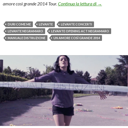
Levante: i Negram
amore così grande 2014 Tour.
Continua la lettura di
→
DURI COME ME
LEVANTE
LEVANTE CONCERTI
LEVANTE NEGRAMARO
LEVANTE OPENING ACT NEGRAMARO
MANUALE DISTRUZIONE
UN AMORE COSÌ GRANDE 2014