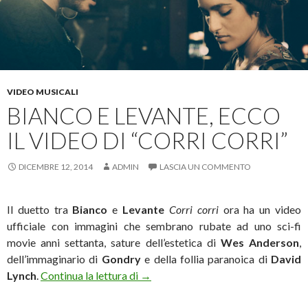
VIDEO MUSICALI
BIANCO E LEVANTE, ECCO
IL VIDEO DI “CORRI CORRI”
DICEMBRE 12, 2014
ADMIN
LASCIA UN COMMENTO
Il duetto tra
Bianco
e
Levante
Corri corri
ora ha un video
ufficiale con immagini che sembrano rubate ad uno sci-fi
movie anni settanta, sature dell’estetica di
Wes Anderson
,
dell’immaginario di
Gondry
e della follia paranoica di
David
Bianco e Levante, ecco il video di “C
Lynch
.
Continua la lettura di
→