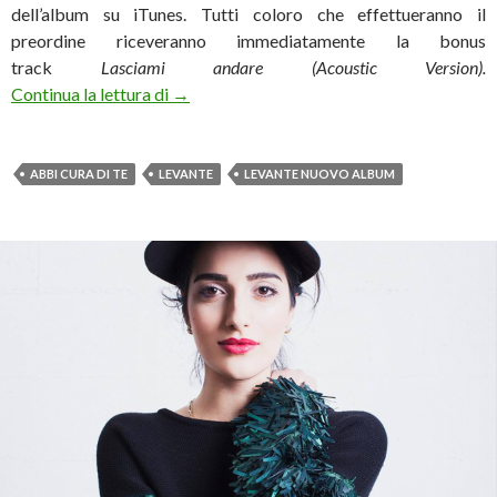
dell’album su iTunes. Tutti coloro che effettueranno il
preordine riceveranno immediatamente la bonus
track
Lasciami andare (Acoustic Version).
Levante, esce il 5 maggio l’album “Abbi cura
Continua la lettura di
→
ABBI CURA DI TE
LEVANTE
LEVANTE NUOVO ALBUM