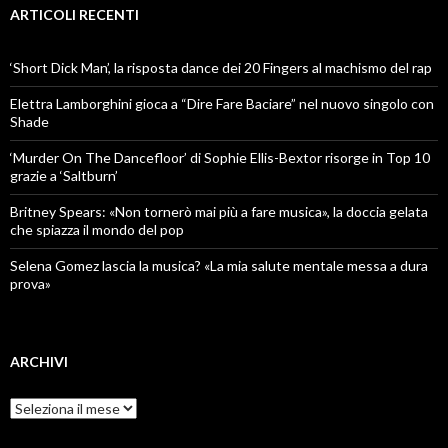
ARTICOLI RECENTI
‘Short Dick Man’, la risposta dance dei 20 Fingers al machismo del rap
Elettra Lamborghini gioca a “Dire Fare Baciare” nel nuovo singolo con
Shade
‘Murder On The Dancefloor’ di Sophie Ellis-Bextor risorge in Top 10
grazie a ‘Saltburn’
Britney Spears: «Non tornerò mai più a fare musica», la doccia gelata
che spiazza il mondo del pop
Selena Gomez lascia la musica? «La mia salute mentale messa a dura
prova»
ARCHIVI
Archivi