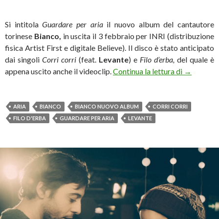
Si intitola
Guardare per aria
il nuovo album del cantautore
torinese
Bianco,
in uscita il 3 febbraio per INRI (distribuzione
fisica Artist First e digitale Believe). Il disco è stato anticipato
dai singoli
Corri corri
(feat.
Levante
) e
Filo d’erba,
del quale è
Bianco, da
appena uscito anche il videoclip.
Continua la lettura di
→
ARIA
BIANCO
BIANCO NUOVO ALBUM
CORRI CORRI
FILO D'ERBA
GUARDARE PER ARIA
LEVANTE