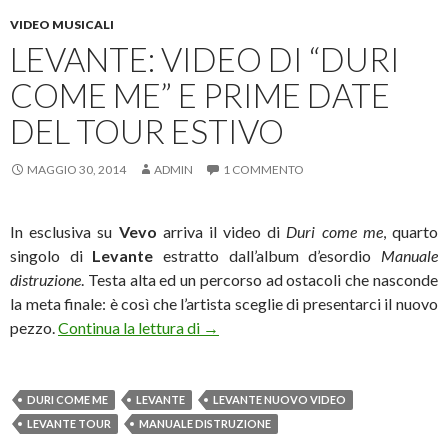
VIDEO MUSICALI
LEVANTE: VIDEO DI “DURI
COME ME” E PRIME DATE
DEL TOUR ESTIVO
MAGGIO 30, 2014
ADMIN
1 COMMENTO
In esclusiva su
Vevo
arriva il video di
Duri come me
, quarto
singolo di
Levante
estratto dall’album d’esordio
Manuale
distruzione
. Testa alta ed un percorso ad ostacoli che nasconde
la meta finale: è così che l’artista sceglie di presentarci il nuovo
Levante: video di “Duri come me” e p
pezzo.
Continua la lettura di
→
DURI COME ME
LEVANTE
LEVANTE NUOVO VIDEO
LEVANTE TOUR
MANUALE DISTRUZIONE