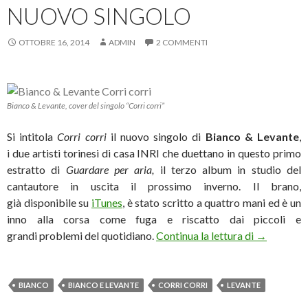
NUOVO SINGOLO
OTTOBRE 16, 2014
ADMIN
2 COMMENTI
Bianco & Levante, cover del singolo “Corri corri”
Si intitola
Corri corri
il nuovo singolo di
Bianco & Levante
,
i due artisti torinesi di casa INRI
che duettano in questo primo
estratto di
Guardare per aria,
il terzo album in studio del
cantautore in uscita il prossimo inverno. Il brano,
già disponibile su
iTunes
, è stato scritto a quattro mani ed è un
inno alla corsa come fuga e riscatto dai piccoli e
Bianco e Le
grandi problemi del quotidiano.
Continua la lettura di
→
BIANCO
BIANCO E LEVANTE
CORRI CORRI
LEVANTE