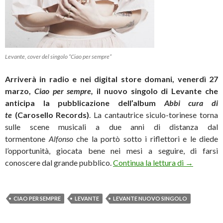
Levante, cover del singolo “Ciao per sempre”
Arriverà in radio e nei digital store domani, venerdì 27
marzo,
Ciao per sempre,
il nuovo singolo di
Levante che
anticipa la pubblicazione dell’album
Abbi cura di
te
(Carosello Records)
. La cantautrice siculo-torinese torna
sulle scene musicali a due anni di distanza dal
tormentone
Alfonso
che la portò sotto i riflettori e le diede
l’opportunità, giocata bene nei mesi a seguire, di farsi
Ritorna Lev
conoscere dal grande pubblico.
Continua la lettura di
→
CIAO PER SEMPRE
LEVANTE
LEVANTE NUOVO SINGOLO