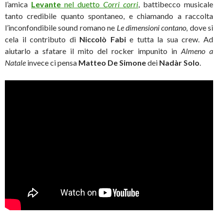
l’amica
Levante
nel duetto
Corri corri
, battibecco musicale
tanto credibile quanto spontaneo, e chiamando a raccolta
l’inconfondibile sound romano ne
Le dimensioni contano,
dove si
cela il contributo di
Niccolò Fabi
e tutta la sua crew. Ad
aiutarlo a sfatare il mito del rocker impunito in
Almeno a
Natale
invece ci pensa
Matteo De Simone
dei
Nadàr Solo
.