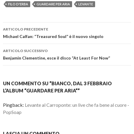
FILO D'ERBA
GUARDARE PER ARIA
LEVANTE
Navigazione
ARTICOLO PRECEDENTE
articolo
Michael Calfan: “Treasured Soul” è il nuovo singolo
ARTICOLO SUCCESSIVO
Benjamin Clementine, esce il disco “At Least For Now”
UN COMMENTO SU “BIANCO, DAL 3 FEBBRAIO
L’ALBUM “GUARDARE PER ARIA””
Pingback:
Levante al Carroponte: un live che fa bene al cuore -
PopSoap
LASCIA UN COMMENTO