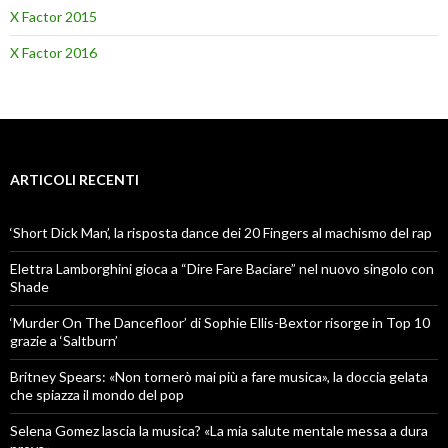
X Factor 2015
X Factor 2016
ARTICOLI RECENTI
‘Short Dick Man’, la risposta dance dei 20 Fingers al machismo del rap
Elettra Lamborghini gioca a “Dire Fare Baciare” nel nuovo singolo con
Shade
‘Murder On The Dancefloor’ di Sophie Ellis-Bextor risorge in Top 10
grazie a ‘Saltburn’
Britney Spears: «Non tornerò mai più a fare musica», la doccia gelata
che spiazza il mondo del pop
Selena Gomez lascia la musica? «La mia salute mentale messa a dura