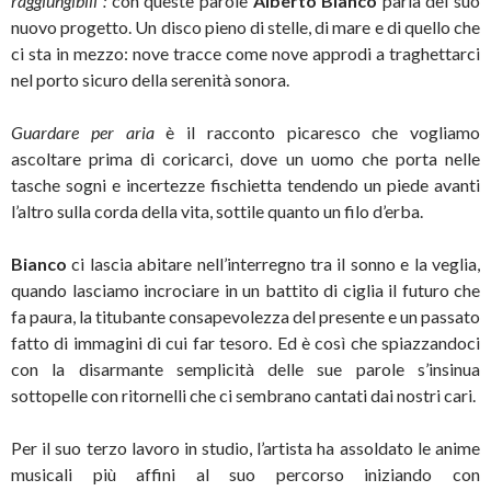
raggiungibili”:
con queste parole
Alberto Bianco
parla del suo
nuovo progetto. Un disco pieno di stelle, di mare e di quello che
ci sta in mezzo: nove tracce come nove approdi a traghettarci
nel porto sicuro della serenità sonora.
Guardare per aria
è il racconto picaresco che vogliamo
ascoltare prima di coricarci, dove un uomo che porta nelle
tasche sogni e incertezze fischietta tendendo un piede avanti
l’altro sulla corda della vita, sottile quanto un filo d’erba.
Bianco
ci lascia abitare nell’interregno tra il sonno e la veglia,
quando lasciamo incrociare in un battito di ciglia il futuro che
fa paura, la titubante consapevolezza del presente e un passato
fatto di immagini di cui far tesoro. Ed è così che spiazzandoci
con la disarmante semplicità delle sue parole s’insinua
sottopelle con ritornelli che ci sembrano cantati dai nostri cari.
Per il suo terzo lavoro in studio, l’artista ha assoldato le anime
musicali più affini al suo percorso iniziando con