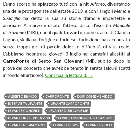
L’anno scorso ha spiazzato tutti con la hit
Alfonso
, diventando
una delle protagoniste dell’estate 2013, e con i singoli
Memo
e
Sbadiglio
ha detto la sua su storie d’amore imperfette e
annoiate. A marzo è uscito l’atteso disco d’esordio
Manuale
distruzione
(INRI), con il quale
Levante
, nome d’arte di Claudia
Lagona, siciliana d’origine e torinese d’adozione, ha raccontato
senza troppi giri di parole dolori e difficoltà di vita reale.
L’abbiamo incontrata giovedì 3 luglio nei camerini allestiti al
CarroPonte di Sesto San Giovanni (MI)
, subito dopo le
prove del concerto che avrebbe tenuto in serata (alcuni scatti
Levante: «È ora di cost
in fondo all’articolo).
Continua la lettura di
→
ALBERTO BIANCO
CARROPONTE
DURI COME ME VIDEO
INTERVISTA LEVANTE
LEVANTE CARROPONTE
LEVANTE CONCERTI
LEVANTE DURI COME ME
LEVANTE INTERVISTA 2014
LEVANTE MANUALE DISTRUZIONE
LEVANTE NEGRAMARO
LEVANTE NEWS
LEVANTE VIDEO