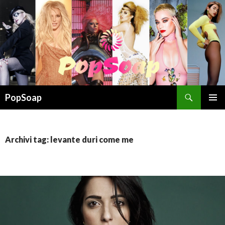
Cerca
PopSoap
VAI
MENU
AL
PRINCI
CONTENUTO
Archivi tag: levante duri come me