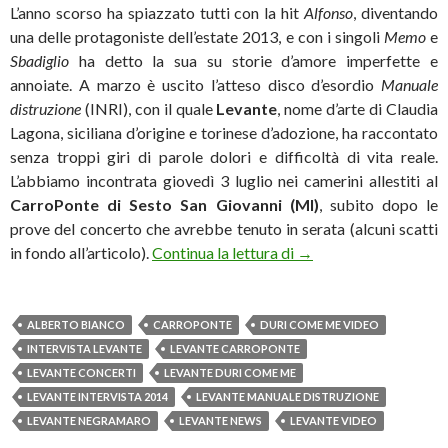
L’anno scorso ha spiazzato tutti con la hit
Alfonso
, diventando
una delle protagoniste dell’estate 2013, e con i singoli
Memo
e
Sbadiglio
ha detto la sua su storie d’amore imperfette e
annoiate. A marzo è uscito l’atteso disco d’esordio
Manuale
distruzione
(INRI), con il quale
Levante
, nome d’arte di Claudia
Lagona, siciliana d’origine e torinese d’adozione, ha raccontato
senza troppi giri di parole dolori e difficoltà di vita reale.
L’abbiamo incontrata giovedì 3 luglio nei camerini allestiti al
CarroPonte di Sesto San Giovanni (MI)
, subito dopo le
prove del concerto che avrebbe tenuto in serata (alcuni scatti
Levante: «È ora di cost
in fondo all’articolo).
Continua la lettura di
→
ALBERTO BIANCO
CARROPONTE
DURI COME ME VIDEO
INTERVISTA LEVANTE
LEVANTE CARROPONTE
LEVANTE CONCERTI
LEVANTE DURI COME ME
LEVANTE INTERVISTA 2014
LEVANTE MANUALE DISTRUZIONE
LEVANTE NEGRAMARO
LEVANTE NEWS
LEVANTE VIDEO