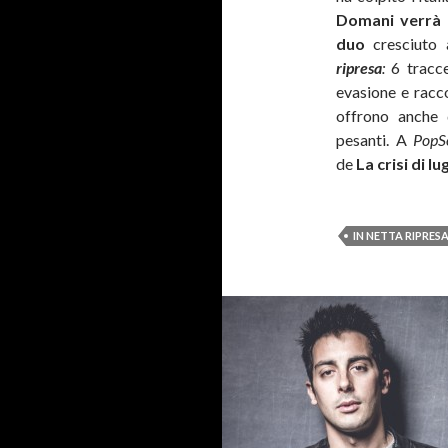
Domani verrà 
duo
cresciuto a
ripresa
:
6 tracc
evasione e racco
offrono anche q
pesanti. A
Pop
de
La crisi di lug
IN NETTA RIPRES