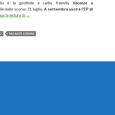
rdio è la godibile e radio friendly
Vacanze a
le dallo scorso 31 luglio.
A settembre uscirà l’EP di
La Crisi Di Luglio: il duo bresciano lancia “Vacanze 
ua la lettura di
→
IO
VACANZE A RIMINI