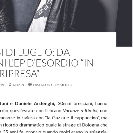
I DI LUGLIO: DA
 L’EP D’ESORDIO “IN
RIPRESA”
015
ADMIN
LASCIA UN COMMENTO
tani
e
Daniele Ardenghi,
30enni bresciani, hanno
ordio quest’estate con il brano
Vacanze a Rimini,
uno
acanze in riviera con “la Gazza e il cappuccino”, ma
un ricordo drammatico quale la strage di Bologna che
lia 35 anni fa, proprio quando molti erano in spiaggia.