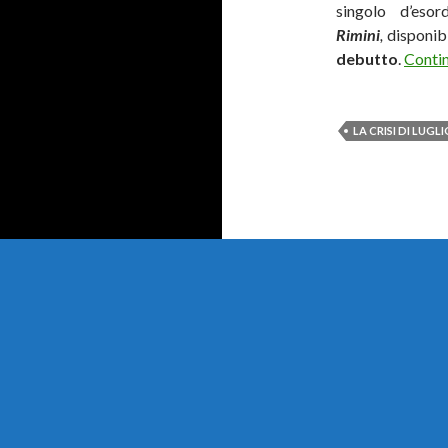
singolo d’eso
Rimini
,
disponibi
debutto
.
Contin
LA CRISI DI LUGL