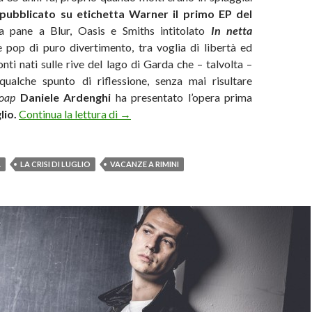
pubblicato su etichetta Warner il primo EP del
 pane a Blur, Oasis e Smiths intitolato
In netta
e pop di puro divertimento, tra voglia di libertà ed
nti nati sulle rive del lago di Garda che – talvolta –
ualche spunto di riflessione, senza mai risultare
Soap
Daniele Ardenghi
ha presentato l’opera prima
La crisi di luglio: da domani l’EP d’esordio
lio.
Continua la lettura di
→
A
LA CRISI DI LUGLIO
VACANZE A RIMINI