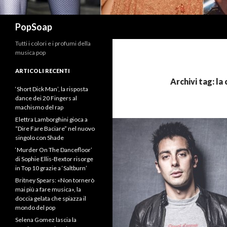
Cerca
PopSoap
Tutti i colori e i profumi della
musica pop
ARTICOLI RECENTI
Archivi tag: la c
‘Short Dick Man’, la risposta
dance dei 20 Fingers al
machismo del rap
Elettra Lamborghini gioca a
“Dire Fare Baciare” nel nuovo
singolo con Shade
‘Murder On The Dancefloor’
di Sophie Ellis-Bextor risorge
in Top 10 grazie a ‘Saltburn’
Britney Spears: «Non tornerò
mai più a fare musica», la
doccia gelata che spiazza il
mondo del pop
Selena Gomez lascia la