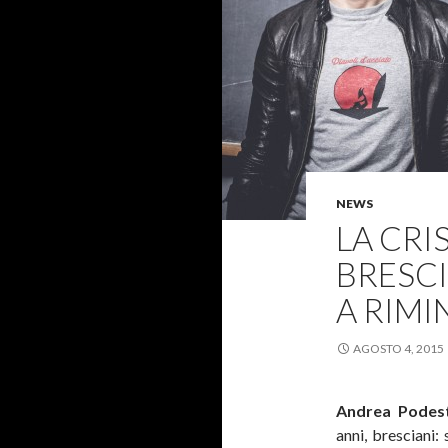
NEWS
LA CRIS
BRESC
A RIMIN
AGOSTO 4, 2015
Andrea Podest
anni, bresciani: