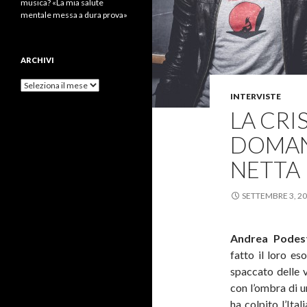
musica? «La mia salute
mentale messa a dura prova»
ARCHIVI
Archivi
INTERVISTE
LA CRIS
DOMANI
NETTA 
SETTEMBRE 3, 2
Andrea Podes
fatto il loro es
spaccato delle v
con l’ombra di 
ha colpito l’Ita