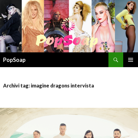
Cerca
PopSoap
VAI
MENU
AL
PRINCI
CONTENUTO
Archivi tag: imagine dragons intervista