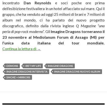
incontrato
Dan Reynolds
e soci poche ore prima
dell’esibizione festivaliera in un hotel affacciato sul mare. Qui il
gruppo, che ha venduto ad oggi 25 milioni di brani e 7 milioni di
album nel mondo, ci ha parlato del nuovo progetto
discografico, definito dalla rivista inglese
Q Magazine “una
perla di pop-rock moderno”.
Gli
Imagine Dragons torneranno il
23 novembre al Mediolanum Forum di Assago (MI) per
l’unica data italiana del tour mondiale.
Imagine Dragons: «Il successo ci ha privati 
Continua la lettura di
→
DEMONS
I BET MY LIFE
IMAGINE DRAGONS
IMAGINE DRAGONS INTERVISTA
IMAGINE DRAGONS NUOVO ALBUM
SMOKE + MIRRORS