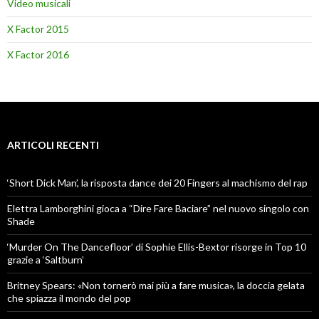
Video musicali
X Factor 2015
X Factor 2016
ARTICOLI RECENTI
‘Short Dick Man’, la risposta dance dei 20 Fingers al machismo del rap
Elettra Lamborghini gioca a “Dire Fare Baciare” nel nuovo singolo con
Shade
‘Murder On The Dancefloor’ di Sophie Ellis-Bextor risorge in Top 10
grazie a ‘Saltburn’
Britney Spears: «Non tornerò mai più a fare musica», la doccia gelata
che spiazza il mondo del pop