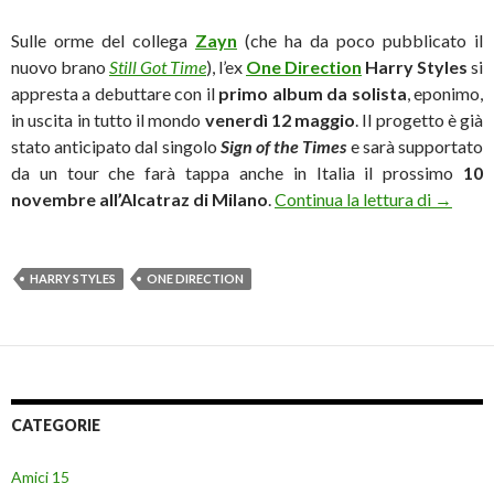
Sulle orme del collega
Zayn
(che ha da poco pubblicato il
nuovo brano
Still Got Time
), l’ex
One Direction
Harry Styles
si
appresta a debuttare con il
primo album da solista
, eponimo,
in uscita in tutto il mondo
venerdì 12 maggio
. Il progetto è già
stato anticipato dal singolo
Sign of the Times
e sarà supportato
da un tour che farà tappa anche in Italia il prossimo
10
Harry St
novembre all’Alcatraz di Milano
.
Continua la lettura di
→
HARRY STYLES
ONE DIRECTION
CATEGORIE
Amici 15