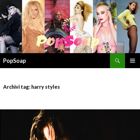
Cerca
PopSoap
VAI
MENU
AL
PRINCI
CONTENUTO
Archivi tag: harry styles